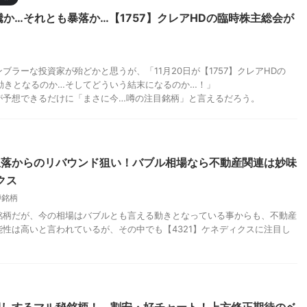
騰か…それとも暴落か…【1757】クレアHDの臨時株主総会が
ラーな投資家が殆どかと思うが、「11月20日が【1757】クレアHDの
な動きとなるのか…そしてどういう結末になるのか…！」
が予想できるだけに「まさに今…噂の注目銘柄」と言えるだろう。
急落からのリバウンド狙い！バブル相場なら不動産関連は妙味
クス
噂銘柄
銘柄だが、今の相場はバブルとも言える動きとなっている事からも、不動産
性は高いと言われているが、その中でも【4321】ケネディクスに注目し