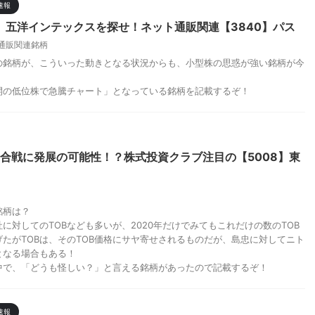
速報
9】五洋インテックスを探せ！ネット通販関連【3840】パス
通販関連銘柄
の銘柄が、こういった動きとなる状況からも、小型株の思惑が強い銘柄が今
開の低位株で急騰チャート」となっている銘柄を記載するぞ！
B合戦に発展の可能性！？株式投資クラブ注目の【5008】東
銘柄は？
に対してのTOBなども多いが、2020年だけでみてもこれだけの数のTOB
たがTOBは、そのTOB価格にサヤ寄せされるものだが、島忠に対してニト
となる場合もある！
中で、「どうも怪しい？」と言える銘柄があったので記載するぞ！
速報