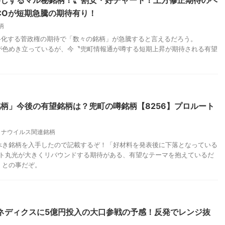
押しするマル秘銘柄！〟割安・好チャート！上方修正期待のベ
SCOが短期急騰の期待有り！
柄
格化する菅政権の期待で「数々の銘柄」が急騰すると言えるだろう。
が色めき立っているが、今〝兜町情報通が噂する短期上昇が期待される有望
〟
柄」今後の有望銘柄は？兜町の噂銘柄【8256】プロルート
ロナウイルス関連銘柄
べき銘柄を入手したので記載するぞ！「好材料を発表後に下落となっている
ート丸光が大きくリバウンドする期待がある、有望なテーマを抱えているだ
」との事だぞ。
ケネディクスに5億円投入の大口参戦の予感！反発でレンジ抜