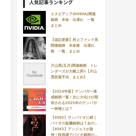
人気記事ランキング
エヌビディア(NVIDIA)関連
銘柄 本命・出遅れ 一覧
まとめ
【追記更新】村上ファンド系
関連銘柄 本命株 出遅れ
株 一覧 まとめ
片山晃(五月)関連銘柄 トレ
ンダーズが大幅上昇!!【片山
晃投資手法 まとめ】
【2024年版】テンバガー達
成銘柄一覧！次に大化けが期
待される2025年のテンバガ
ー候補とは？
【4592】サンバイオに続く
バイオの急騰銘柄は？あの…
【4563】アンジェスが急
伸！秋相場でバイオ銘柄が…