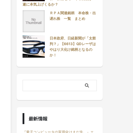
遂に本気上げくるか？
ＲＰＡ関連銘柄 本命株・出
遅れ株 一覧 まとめ
日本政府、日経新聞が「太鼓
判？」【6613】QDレーザは
やはり大化け銘柄となるの
か！
最新情報
『量子コンピュータの実用化はまだ先。』エ