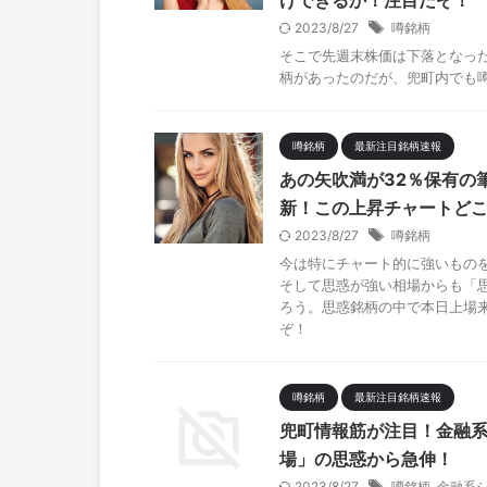
けできるか！注目だぞ！
2023/8/27
噂銘柄
そこで先週末株価は下落となっ
柄があったのだが、兜町内でも
噂銘柄
最新注目銘柄速報
あの矢吹満が32％保有の
新！この上昇チャートど
2023/8/27
噂銘柄
今は特にチャート的に強いもの
そして思惑が強い相場からも「
ろう。思惑銘柄の中で本日上場
ぞ！
噂銘柄
最新注目銘柄速報
兜町情報筋が注目！金融系
場」の思惑から急伸！
2023/8/27
噂銘柄
,
金融系