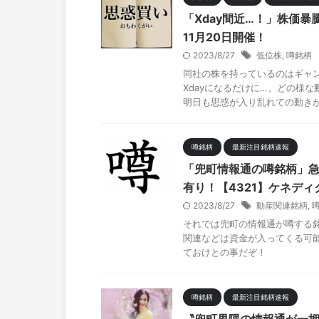
「Xday間近…！」株価暴
11月20日開催！
2023/8/27
低位株
,
噂銘柄
同社の株を持っているのはギャンブ
Xdayになるだけに…、どの様
明日も思惑が入り乱れての動き
噂銘柄
最新注目銘柄速報
「兜町情報通の噂銘柄」
有り！【4321】ケネディ
2023/8/27
動産関連銘柄
,
それでは兜町の情報通が噂する
関連などは資金が入ってくる可能
ておけとの事だぞ！
噂銘柄
最新注目銘柄速報