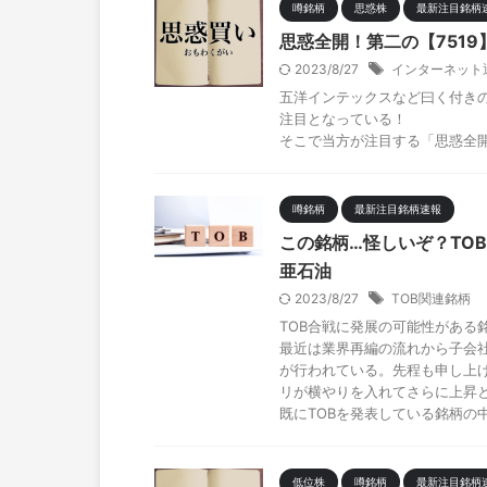
噂銘柄
思惑株
最新注目銘柄
思惑全開！第二の【751
2023/8/27
インターネット
五洋インテックスなど曰く付き
注目となっている！
そこで当方が注目する「思惑全
噂銘柄
最新注目銘柄速報
この銘柄…怪しいぞ？TO
亜石油
2023/8/27
TOB関連銘柄
TOB合戦に発展の可能性がある
最近は業界再編の流れから子会社
が行われている。先程も申し上げ
リが横やりを入れてさらに上昇
既にTOBを発表している銘柄の
低位株
噂銘柄
最新注目銘柄