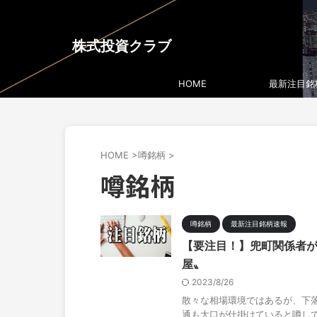
株式投資クラブ
HOME
最新注目銘
HOME
>
噂銘柄
>
噂銘柄
噂銘柄
最新注目銘柄速報
【要注目！】兜町関係者が
屋〟
2023/8/26
散々な相場環境ではあるが、下
通も大口が仕掛けていると噂し