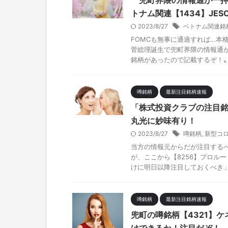
〝兜町界隈の情報通が一
トナム関連【1434】JE
2023/8/27
ベトナム関連銘
FOMCも無事に通過すれば…本
菅総理誕生で兜町界隈の情報通
銘柄があったので記載するぞ！
噂銘柄
最新注目銘柄速報
「株式投資クラブの注目銘
丸光に妙味有り！
2023/8/27
噂銘柄
,
新型コ
当方の情報元からだが注目する
が、ここから【8256】プロル
けに明日以降注目しておくべき
噂銘柄
最新注目銘柄速報
兜町の噂銘柄【4321】