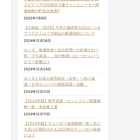
ヌビディアCEO発言で量子コンピューター関
連銘柄が軒並み急落!!
2025年1月9日
【大納会・2024】今年の最終取引日はいつま
で？ゲストは？大納会の株価傾向について
2024年12月26日
ホンダ、株価急伸！自社株買いが好感され一
時「17％超高」。自社株買いはいつからいつ
まで？影響は？
2024年12月24日
ホンダと日産が経営統合（合併）へ向け協
議！台湾ホンハイの買収回避へ決断。
2024年12月21日
【2024年版】暗号資産・ビットコイン関連銘
柄一覧 本命株５選
2024年12月17日
【2024年版】テンバガー達成銘柄一覧！次に
大化けが期待される2025年のテンバガー候補
とは？