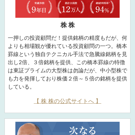
株 株
一押しの投資顧問だ！提供銘柄の精度もだが、何
よりも相場観が優れている投資顧問の一つ。橋本
罫線という独自テクニカル手法で急騰線銘柄を見
出し2倍、３倍銘柄を提供、この橋本罫線の特徴
は東証プライムの大型株は勿論だが、中小型株で
も力を発揮しており株価２倍～５倍の銘柄を提供
している。
【 株 株の公式サイトへ 】