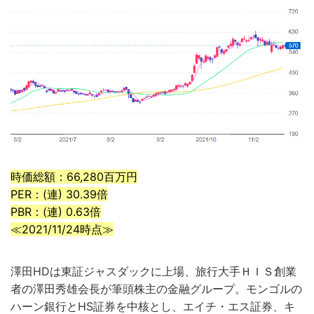
時価総額：66,280百万円
PER：(連) 30.39倍
PBR：(連) 0.63倍
≪2021/11/24時点≫
澤田HDは東証ジャスダックに上場、旅行大手ＨＩＳ創業
者の澤田秀雄会長が筆頭株主の金融グループ。モンゴルの
ハーン銀行とHS証券を中核とし、エイチ・エス証券、キ