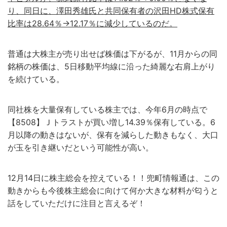
り、同日に、澤田秀雄氏と共同保有者の沢田HD株式保有
比率は28.64％→12.17％に減少しているのだ。
普通は大株主が売り出せば株価は下がるが、11月からの同
銘柄の株価は、5日移動平均線に沿った綺麗な右肩上がり
を続けている。
同社株を大量保有している株主では、今年6月の時点で
【8508】Ｊトラストが買い増し14.39％保有している。6
月以降の動きはないが、保有を減らした動きもなく、大口
が玉を引き継いだという可能性が高い。
12月14日に株主総会を控えている！！兜町情報通は、この
動きからも今後株主総会に向けて何か大きな材料が匂うと
話をしていただけに注目と言えるぞ！