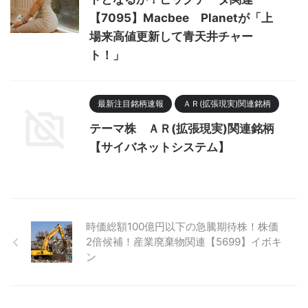
【7095】Macbee Planetが「上
場来高値更新して青天井チャー
ト！」
最新注目銘柄速報
ＡＲ(拡張現実)関連銘柄
テーマ株 ＡＲ(拡張現実)関連銘柄
【サイバネットシステム】
時価総額100億円以下の急騰期待株！株価
2倍候補！産業廃棄物関連【5699】イボキ
ン