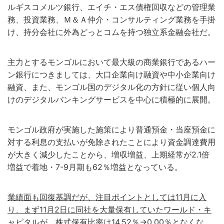
ルギスコメルツ銀行、エイチ・エス債権回収などの管理業
務、投資業務、Ｍ＆Ａ仲介・コンサルティング業務を手掛
け、持分会社に外為どっとコムを持つ独立系金融会社だ。
主力とするモンゴルにおいて最大級の商業銀行であるハー
ン銀行につきましては、大口企業向け融資や中小企業向け
融資、また、モンゴル国のデジタル化の方針に従い個人向
けのデジタルバンキングサービスを中心に積極的に展開。
モンゴル政府が実施した施策により普通預金・当座預金に
対する利息の支払いが免除されたことにより資金調達費用
が大きく減少したことから、増収増益、上期経常が2.1倍
増益で着地・7-9月期も62％増益となっている。
業績面も回復基調だが、注目ポイントとしては11月に入
り、まず11月2日に同社を大量保有していたワールド・キ
ャピタルが、株式保有比率は14.52％→0.00％となくな