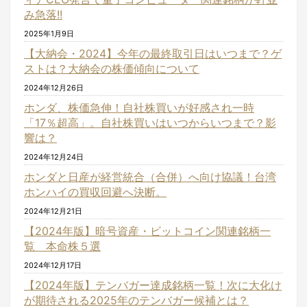
み急落!!
2025年1月9日
【大納会・2024】今年の最終取引日はいつまで？ゲ
ストは？大納会の株価傾向について
2024年12月26日
ホンダ、株価急伸！自社株買いが好感され一時
「17％超高」。自社株買いはいつからいつまで？影
響は？
2024年12月24日
ホンダと日産が経営統合（合併）へ向け協議！台湾
ホンハイの買収回避へ決断。
2024年12月21日
【2024年版】暗号資産・ビットコイン関連銘柄一
覧 本命株５選
2024年12月17日
【2024年版】テンバガー達成銘柄一覧！次に大化け
が期待される2025年のテンバガー候補とは？