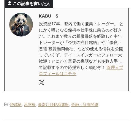
この記事を書いた人
KABU S
投資歴17年、都内で働く兼業トレーダー。 と
にかく噂となる銘柄や仕手株に乗るのが好き
だ。これまで数々の暴騰暴落を経験した中年
トレーダーが「今後の注目銘柄」や「優良・
悪徳 投資顧問会社」などの使える情報を公開
していくぞ。デイ・スインガーのフォロー大
歓迎！とにかく業界の裏話なども多数入手し
て記載するので応援宜しく頼むぞ！
管理人プ
ロフィールはコチラ
-
噂銘柄
,
思惑株
,
最新注目銘柄速報
,
金融・証券関連