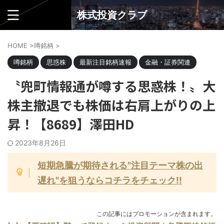
株式投資クラブ
HOME
>
噂銘柄
>
噂銘柄
思惑株
最新注目銘柄速報
金融・証券関連
〝兜町情報通が噂する思惑株！〟大
株主撤退でも株価は右肩上がりの上
昇！【8689】澤田HD
2023年8月26日
短期急騰が期待される"注目テーマ株の出
遅れ"を狙うならコチラをチェック!!
この記事にはプロモーションが含まれます。