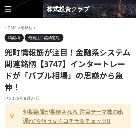
株式投資クラブ
HOME
>
噂銘柄
>
噂銘柄
最新注目銘柄速報
兜町情報筋が注目！金融系システム
関連銘柄【3747】インタートレー
ドが「バブル相場」の思惑から急
伸！
2023年8月27日
短期急騰が期待される"注目テーマ株の出
遅れ"を狙うならコチラをチェック!!