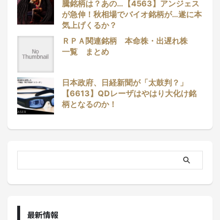
騰銘柄は？あの…【4563】アンジェス
が急伸！秋相場でバイオ銘柄が…遂に本
気上げくるか？
ＲＰＡ関連銘柄 本命株・出遅れ株
一覧 まとめ
日本政府、日経新聞が「太鼓判？」
【6613】QDレーザはやはり大化け銘
柄となるのか！
最新情報