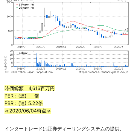
時価総額：4,616百万円
PER：(連) ---倍
PBR：(連) 5.22倍
≪2020/06/04時点≫
インタートレードは証券ディーリングシステムの提供、