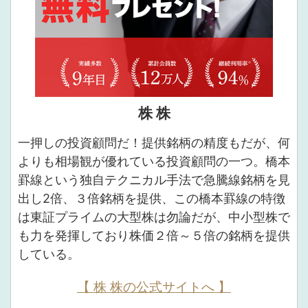
株 株
一押しの投資顧問だ！提供銘柄の精度もだが、何
よりも相場観が優れている投資顧問の一つ。橋本
罫線という独自テクニカル手法で急騰線銘柄を見
出し2倍、３倍銘柄を提供、この橋本罫線の特徴
は東証プライムの大型株は勿論だが、中小型株で
も力を発揮しており株価２倍～５倍の銘柄を提供
している。
【 株 株の公式サイトへ 】