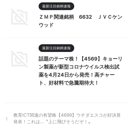
最新注目銘柄速報
ＺＭＰ関連銘柄 6632 ＪＶＣケン
ウッド
最新注目銘柄速報
話題のテーマ株！【4569】キョーリ
ン製薬が新型コロナウイルス検出試
薬を4月24日から発売！高チャー
ト、好材料で急騰期待大！
教育ICT関連の有望株【4699】ウチダエスコが好決算
発表！これは…〝上に飛びそうだぞ！〟