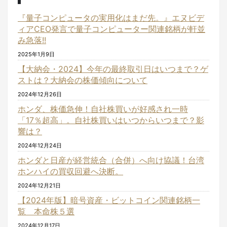
『量子コンピュータの実用化はまだ先。』エヌビデ
ィアCEO発言で量子コンピューター関連銘柄が軒並
み急落!!
2025年1月9日
【大納会・2024】今年の最終取引日はいつまで？ゲ
ストは？大納会の株価傾向について
2024年12月26日
ホンダ、株価急伸！自社株買いが好感され一時
「17％超高」。自社株買いはいつからいつまで？影
響は？
2024年12月24日
ホンダと日産が経営統合（合併）へ向け協議！台湾
ホンハイの買収回避へ決断。
2024年12月21日
【2024年版】暗号資産・ビットコイン関連銘柄一
覧 本命株５選
2024年12月17日