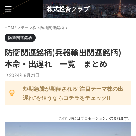
株式投資クラブ
HOME
>
テーマ株
>
防衛関連銘柄
>
防衛関連銘柄
防衛関連銘柄(兵器輸出関連銘柄)
本命・出遅れ 一覧 まとめ
2024年8月21日
短期急騰が期待される"注目テーマ株の出
遅れ"を狙うならコチラをチェック!!
この記事にはプロモーションが含まれます。