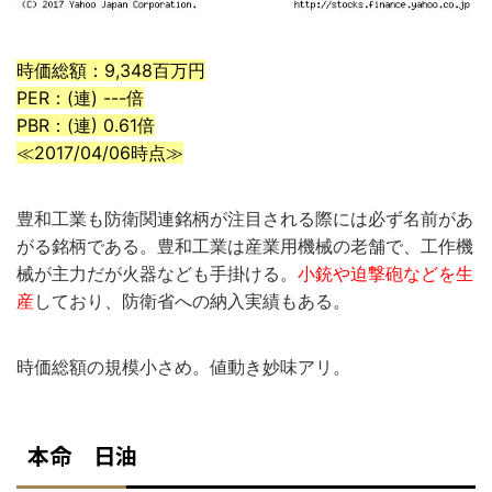
時価総額：9,348百万円
PER：(連) ---倍
PBR：(連) 0.61倍
≪2017/04/06時点≫
豊和工業も防衛関連銘柄が注目される際には必ず名前があ
がる銘柄である。豊和工業は産業用機械の老舗で、工作機
械が主力だが火器なども手掛ける。
小銃や迫撃砲などを生
産
しており、防衛省への納入実績もある。
時価総額の規模小さめ。値動き妙味アリ。
本命 日油