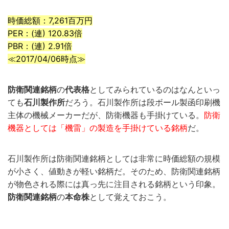
時価総額：7,261百万円
PER：(連) 120.83倍
PBR：(連) 2.91倍
≪2017/04/06時点≫
防衛関連銘柄
の
代表格
としてみられているのはなんといっ
ても
石川製作所
だろう。石川製作所は段ボール製函印刷機
主体の機械メーカーだが、防衛機器も手掛けている。
防衛
機器としては「機雷」の製造を手掛けている銘柄
だ。
石川製作所は防衛関連銘柄としては非常に時価総額の規模
が小さく、値動きが軽い銘柄だ。そのため、防衛関連銘柄
が物色される際には真っ先に注目される銘柄という印象。
防衛関連銘柄
の
本命株
として覚えておこう。