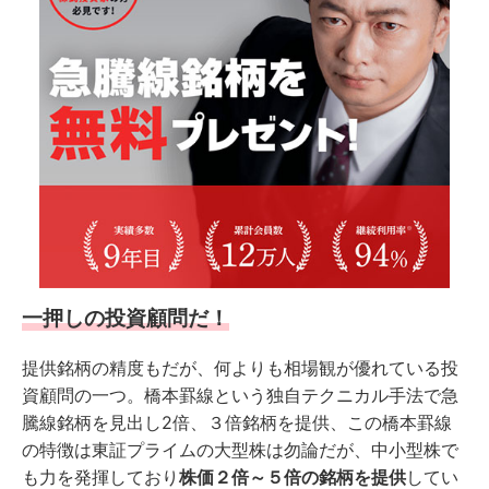
一押しの投資顧問だ！
提供銘柄の精度もだが、何よりも相場観が優れている投
資顧問の一つ。橋本罫線という独自テクニカル手法で急
騰線銘柄を見出し2倍、３倍銘柄を提供、この橋本罫線
の特徴は東証プライムの大型株は勿論だが、中小型株で
も力を発揮しており
株価２倍～５倍の銘柄を提供
してい