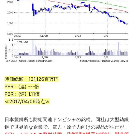
時価総額：131,126百万円
PER：(連) ---倍
PBR：(連) 1.11倍
≪2017/04/06時点≫
日本製鋼所も防衛関連ドンピシャの銘柄。同社は大型鋳鍛
鋼で世界的な企業で、電力・原子力向けの製品が柱だが、