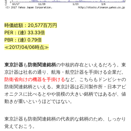
時価総額：20,577百万円
PER：(連) 33.33倍
PBR：(連) 0.79倍
≪2017/04/06時点≫
東京計器
も
防衛関連銘柄
の中核的存在といえるだろう。東
京計器は社名の通り、航海・航空計器を手掛ける企業だ。
防衛省向けの機器を手掛ける
など、こちらもドンピシャの
防衛関連銘柄といえる。東京計器は石川製作所・日本アビ
オニクスに比べるとやや規模の大きい銘柄ではあるが、値
動きが重いというほどではない。
東京計器も防衛関連銘柄の代表的な銘柄のため、しっかり
覚えておこう。