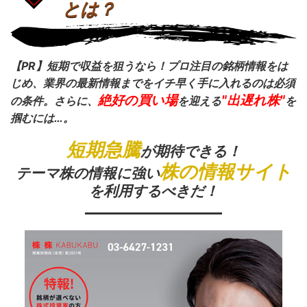
とは？
【PR】短期で収益を狙うなら！プロ注目の銘柄情報をは
じめ、業界の最新情報までをイチ早く手に入れるのは必須
絶好の買い場
"出遅れ株"
の条件。さらに、
を迎える
を
掴むには…。
短期急騰
が期待できる！
株の情報サイト
テーマ株の情報に強い
を利用するべきだ！