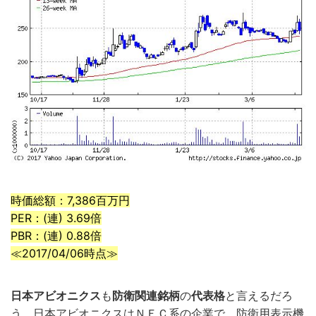
時価総額：7,386百万円
PER：(連) 3.69倍
PBR：(連) 0.88倍
≪2017/04/06時点≫
日本アビオニクス
も
防衛関連銘柄
の
代表格
と言えるだろ
う。日本アビオニクスはＮＥＣ系の企業で、防衛用表示機