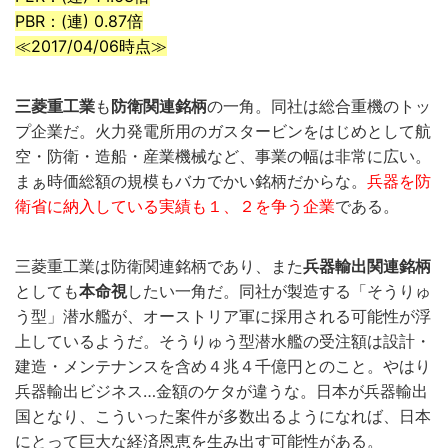
PBR：(連) 0.87倍
≪2017/04/06時点≫
三菱重工業
も
防衛関連銘柄
の一角。同社は総合重機のトッ
プ企業だ。火力発電所用のガスタービンをはじめとして航
空・防衛・造船・産業機械など、事業の幅は非常に広い。
まぁ時価総額の規模もバカでかい銘柄だからな。
兵器を防
衛省に納入している実績も１、２を争う企業
である。
三菱重工業は防衛関連銘柄であり、また
兵器輸出関連銘柄
としても
本命視
したい一角だ。同社が製造する「そうりゅ
う型」潜水艦が、オーストリア軍に採用される可能性が浮
上しているようだ。そうりゅう型潜水艦の受注額は設計・
建造・メンテナンスを含め４兆４千億円とのこと。やはり
兵器輸出ビジネス…金額のケタが違うな。日本が兵器輸出
国となり、こういった案件が多数出るようになれば、日本
にとって巨大な経済恩恵を生み出す可能性がある。