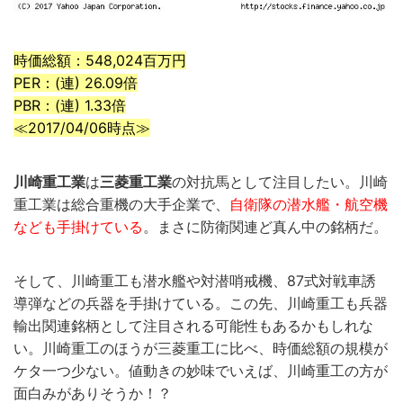
時価総額：548,024百万円
PER：(連) 26.09倍
PBR：(連) 1.33倍
≪2017/04/06時点≫
川崎重工業
は
三菱重工業
の対抗馬として注目したい。川崎
重工業は総合重機の大手企業で、
自衛隊の潜水艦・航空機
なども手掛けている
。まさに防衛関連ど真ん中の銘柄だ。
そして、川崎重工も潜水艦や対潜哨戒機、87式対戦車誘
導弾などの兵器を手掛けている。この先、川崎重工も兵器
輸出関連銘柄として注目される可能性もあるかもしれな
い。川崎重工のほうが三菱重工に比べ、時価総額の規模が
ケタ一つ少ない。値動きの妙味でいえば、川崎重工の方が
面白みがありそうか！？