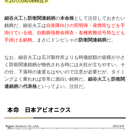
≪2017/04/06時点≫
細谷火工
も
防衛関連銘柄
の
本命株
として注目しておきたい
銘柄だ。細谷火工は
自衛隊向けの照明弾・発煙筒などを手
掛けている他、自動膨張救命胴衣・各種救難信号筒なども
手掛ける銘柄
。まさにドンピシャの
防衛関連銘柄
だ。
なお、細谷火工は石川製作所よりも時価総額の規模が小さ
く防衛関連銘柄が物色される時には火柱が立ちやすい。そ
の分、下落時の速度もはやいので注意が必要だが、タイミ
ングよく乗れれば非常に面白い銘柄だ。
細谷火工
も
防衛関
連銘柄
の
代表格
といってよい。注目だ。
本命 日本アビオニクス