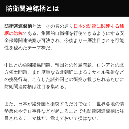
防衛関連銘柄とは
防衛関連銘柄
とは、その名の通り
日本の防衛に関連する銘
柄の総称
である。集団的自衛権を行使できるようにする安
全保障関連法案が可決され、今後より一層注目される可能
性を秘めたテーマ株だ。
中国との尖閣諸島問題、韓国との竹島問題、ロシアとの北
方領土問題、また度重なる北朝鮮によるミサイル発射など
の挑発行為、こうした諸外国との衝突が報じられるたびに
防衛関連銘柄は注目を集める。
また、日本が諸外国と衝突するだけでなく、世界各地の情
勢悪化やテロ事件などが起こることでも防衛関連銘柄は注
目されるテーマ株だ。覚えておいて損はない。