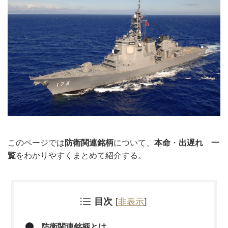
このページでは
防衛関連銘柄
について、
本命
・
出遅れ
一
覧
をわかりやすくまとめて紹介する。
目次
[
非表示
]
防衛関連銘柄とは