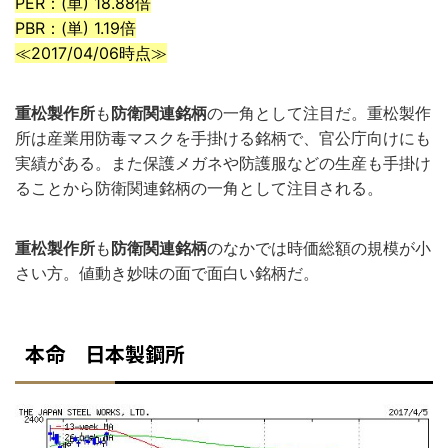
PER：(単) 18.88倍
PBR：(単) 1.19倍
≪2017/04/06時点≫
重松製作所
も
防衛関連銘柄
の一角として注目だ。重松製作
所は産業用防毒マスクを手掛ける銘柄で、官公庁向けにも
実績がある。また保護メガネや防護服などの生産も手掛け
ることから防衛関連銘柄の一角として注目される。
重松製作所
も
防衛関連銘柄
のなかでは時価総額の規模が小
さい方。値動き妙味の面で面白い銘柄だ。
本命 日本製鋼所