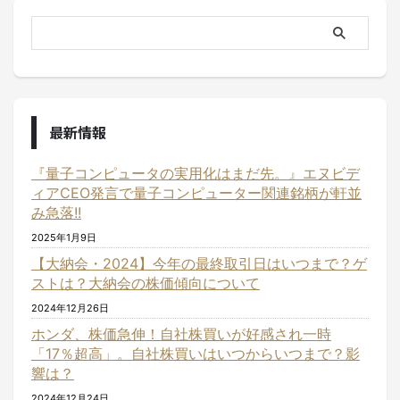
最新情報
『量子コンピュータの実用化はまだ先。』エヌビデ
ィアCEO発言で量子コンピューター関連銘柄が軒並
み急落!!
2025年1月9日
【大納会・2024】今年の最終取引日はいつまで？ゲ
ストは？大納会の株価傾向について
2024年12月26日
ホンダ、株価急伸！自社株買いが好感され一時
「17％超高」。自社株買いはいつからいつまで？影
響は？
2024年12月24日