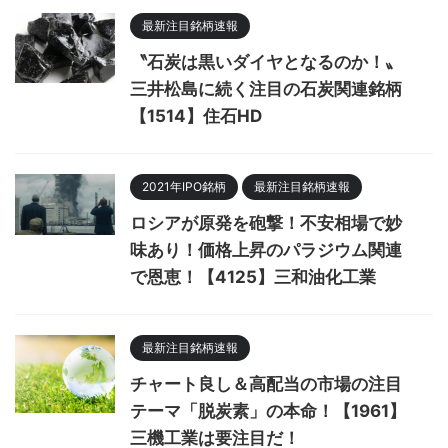
最新注目銘柄速報
〝石炭は黒いダイヤとなるのか！〟
三井松島に続く注目の石炭関連銘柄
【1514】住石HD
2021年IPO銘柄
最新注目銘柄速報
ロシアが原発を砲撃！不安相場で妙
味あり！価格上昇のパラジウム関連
で恩恵！【4125】三和油化工業
最新注目銘柄速報
チャート良し＆高配当の市場の注目
テーマ「脱炭素」の本命！【1961】
三機工業は要注目だ！