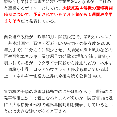
規模としては東京電力に次いで業界2位となるが、同社の
有望視するポイントとしては、
大飯原発４号機の運転再開
時期について、予定されていた７月下旬から１週間程度早
まりそう
だと発表している。
自公連立政権が、昨年10月に閣議決定で、第6次エネルギ
ー基本計画で、石油・石炭・LNG火力への依存度を2030
年度までに半分近くに減少させ、太陽光や洋上風力などの
再生可能エネルギー及び原子力発電 の増加で補う目標が
明示しているが、ウクライナ問題から原油などのエネルギ
ー価格が上昇。ロシアのウクライナ侵攻も続いている以
上、エネルギー価格の上昇は今後も続く公算は高い。
電力株の筆頭の東電は福島での原発騒動からも、世論の原
発再稼働に対して気になるところが多いが、関西電力は既
に「大飯原発４号機の運転再開時期を発表」しているとい
うのは大きな違いがあると言える。