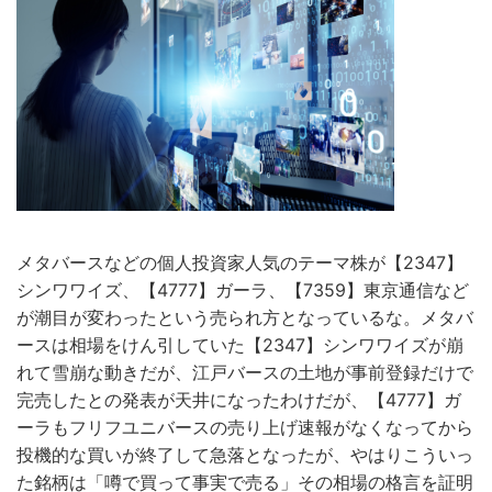
メタバースなどの個人投資家人気のテーマ株が【2347】
シンワワイズ、【4777】ガーラ、【7359】東京通信など
が潮目が変わったという売られ方となっているな。メタバ
ースは相場をけん引していた【2347】シンワワイズが崩
れて雪崩な動きだが、江戸バースの土地が事前登録だけで
完売したとの発表が天井になったわけだが、【4777】ガ
ーラもフリフユニバースの売り上げ速報がなくなってから
投機的な買いが終了して急落となったが、やはりこういっ
た銘柄は「噂で買って事実で売る」その相場の格言を証明