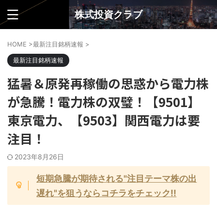
株式投資クラブ
HOME
>
最新注目銘柄速報
>
最新注目銘柄速報
猛暑＆原発再稼働の思惑から電力株
が急騰！電力株の双璧！【9501】
東京電力、【9503】関西電力は要
注目！
2023年8月26日
短期急騰が期待される"注目テーマ株の出
遅れ"を狙うならコチラをチェック!!