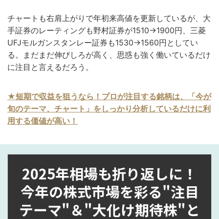
チャートも右肩上がりで年初来高値を更新しているが、大
手証券のレーティングも野村証券が1510→1900円、三菱
UFJモルガンスタンレー証券も1530→1560円としてい
る。まだまだ伸びしろが高く、思惑も強く働いているだけ
に注目と言えるだろう。
★短期で収益を狙うなら！プロが注目する銘柄は、「今が
旬のテーマ、チャート」をしっかり分析しているだけに利
用する価値が高い！
2025年相場も折り返しに！
今年の株式市場を彩る"注目
テーマ"＆"大化け期待株"と