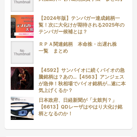
【2024年版】テンバガー達成銘柄一
覧！次に大化けが期待される2025年の
テンバガー候補とは？
ＲＰＡ関連銘柄 本命株・出遅れ株
一覧 まとめ
【4592】サンバイオに続くバイオの急
騰銘柄は？あの…【4563】アンジェス
が急伸！秋相場でバイオ銘柄が…遂に本
気上げくるか？
日本政府、日経新聞が「太鼓判？」
【6613】QDレーザはやはり大化け銘
柄となるのか！