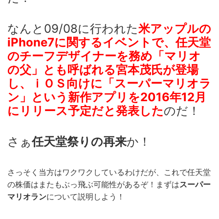
なんと09/08に行われた
米アップルの
iPhone7に関するイベントで、任天堂
のチーフデザイナーを務め「マリオ
の父」とも呼ばれる宮本茂氏が登場
し、ｉＯＳ向けに「スーパーマリオラ
ン」という新作アプリを2016年12月
にリリース予定だと発表した
のだ！
さぁ
任天堂祭りの再来
か！
さっそく当方はワクワクしているわけだが、これで任天堂
の株価はまたもぶっ飛ぶ可能性があるぞ！まずは
スーパー
マリオラン
について説明しよう！