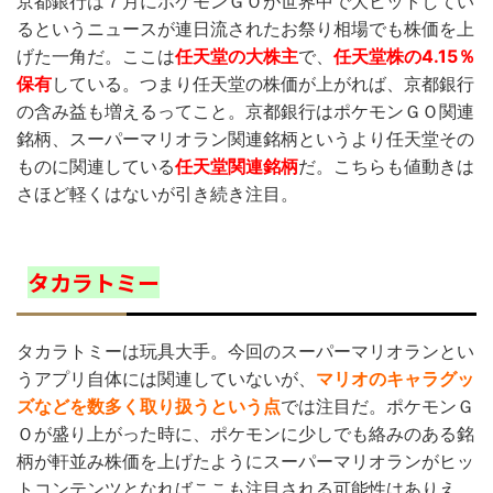
京都銀行は７月にポケモンＧＯが世界中で大ヒットしてい
るというニュースが連日流されたお祭り相場でも株価を上
げた一角だ。ここは
任天堂の大株主
で、
任天堂株の4.15％
保有
している。つまり任天堂の株価が上がれば、京都銀行
の含み益も増えるってこと。京都銀行はポケモンＧＯ関連
銘柄、スーパーマリオラン関連銘柄というより任天堂その
ものに関連している
任天堂関連銘柄
だ。こちらも値動きは
さほど軽くはないが引き続き注目。
タカラトミー
タカラトミーは玩具大手。今回のスーパーマリオランとい
うアプリ自体には関連していないが、
マリオのキャラグッ
ズなどを数多く取り扱うという点
では注目だ。ポケモンＧ
Ｏが盛り上がった時に、ポケモンに少しでも絡みのある銘
柄が軒並み株価を上げたようにスーパーマリオランがヒッ
トコンテンツとなればここも注目される可能性はありえ