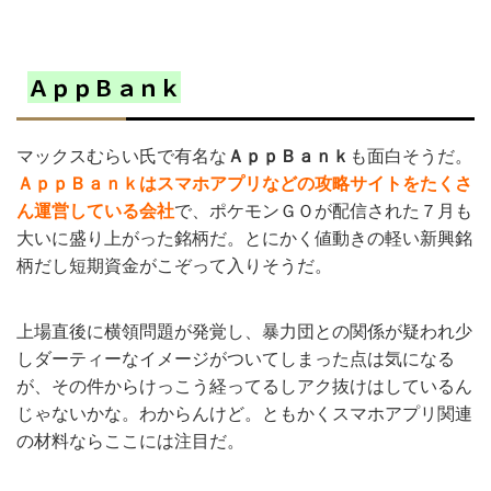
ＡｐｐＢａｎｋ
マックスむらい氏で有名な
ＡｐｐＢａｎｋ
も面白そうだ。
ＡｐｐＢａｎｋはスマホアプリなどの攻略サイトをたくさ
ん運営している会社
で、ポケモンＧＯが配信された７月も
大いに盛り上がった銘柄だ。とにかく値動きの軽い新興銘
柄だし短期資金がこぞって入りそうだ。
上場直後に横領問題が発覚し、暴力団との関係が疑われ少
しダーティーなイメージがついてしまった点は気になる
が、その件からけっこう経ってるしアク抜けはしているん
じゃないかな。わからんけど。ともかくスマホアプリ関連
の材料ならここには注目だ。