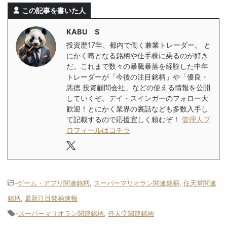
この記事を書いた人
KABU S
投資歴17年、都内で働く兼業トレーダー。 と
にかく噂となる銘柄や仕手株に乗るのが好き
だ。これまで数々の暴騰暴落を経験した中年
トレーダーが「今後の注目銘柄」や「優良・
悪徳 投資顧問会社」などの使える情報を公開
していくぞ。デイ・スインガーのフォロー大
歓迎！とにかく業界の裏話なども多数入手し
て記載するので応援宜しく頼むぞ！
管理人プ
ロフィールはコチラ
-
ゲーム・アプリ関連銘柄
,
スーパーマリオラン関連銘柄
,
任天堂関連
銘柄
,
最新注目銘柄速報
-
スーパーマリオラン関連銘柄
,
任天堂関連銘柄