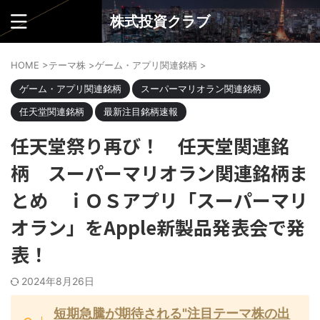
株式投資クラブ
HOME
>
テーマ株
>
ゲーム・アプリ関連銘柄
>
ゲーム・アプリ関連銘柄
スーパーマリオラン関連銘柄
任天堂関連銘柄
最新注目銘柄速報
任天堂祭り再び！ 任天堂関連銘
柄 スーパーマリオラン関連銘柄ま
とめ ｉＯＳアプリ「スーパーマリ
オラン」をApple新製品発表会で発
表！
2024年8月26日
短期急騰が期待される"注目テーマ株の出