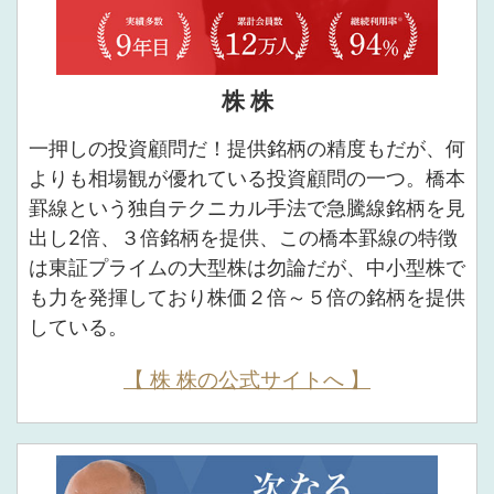
株 株
一押しの投資顧問だ！提供銘柄の精度もだが、何
よりも相場観が優れている投資顧問の一つ。橋本
罫線という独自テクニカル手法で急騰線銘柄を見
出し2倍、３倍銘柄を提供、この橋本罫線の特徴
は東証プライムの大型株は勿論だが、中小型株で
も力を発揮しており株価２倍～５倍の銘柄を提供
している。
【 株 株の公式サイトへ 】