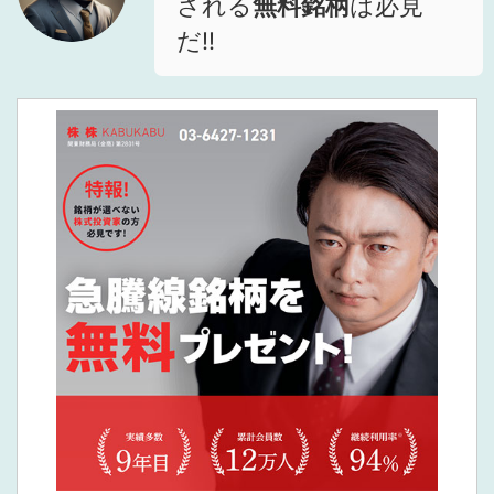
される
無料銘柄
は必見
だ!!