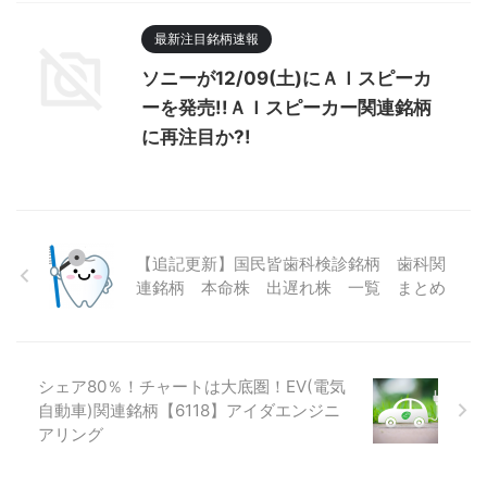
最新注目銘柄速報
ソニーが12/09(土)にＡＩスピーカ
ーを発売!!ＡＩスピーカー関連銘柄
に再注目か?!
【追記更新】国民皆歯科検診銘柄 歯科関
連銘柄 本命株 出遅れ株 一覧 まとめ
シェア80％！チャートは大底圏！EV(電気
自動車)関連銘柄【6118】アイダエンジニ
アリング