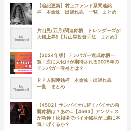
【追記更新】村上ファンド系関連銘
柄 本命株 出遅れ株 一覧 まとめ
片山晃(五月)関連銘柄 トレンダーズが
大幅上昇!!【片山晃投資手法 まとめ】
【2024年版】テンバガー達成銘柄一
覧！次に大化けが期待される2025年の
テンバガー候補とは？
ＲＰＡ関連銘柄 本命株・出遅れ株
一覧 まとめ
【4592】サンバイオに続くバイオの急
騰銘柄は？あの…【4563】アンジェス
が急伸！秋相場でバイオ銘柄が…遂に本
気上げくるか？