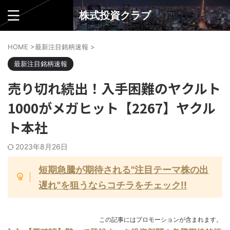
株式投資クラブ
HOME
>
最新注目銘柄速報
>
最新注目銘柄速報
売り切れ続出！入手困難のヤクルト
1000がメガヒット【2267】ヤクル
ト本社
2023年8月26日
短期急騰が期待される"注目テーマ株の出
遅れ"を狙うならコチラをチェック!!
この記事にはプロモーションが含まれます。