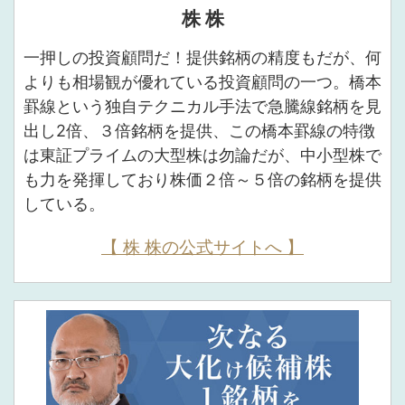
株 株
一押しの投資顧問だ！提供銘柄の精度もだが、何
よりも相場観が優れている投資顧問の一つ。橋本
罫線という独自テクニカル手法で急騰線銘柄を見
出し2倍、３倍銘柄を提供、この橋本罫線の特徴
は東証プライムの大型株は勿論だが、中小型株で
も力を発揮しており株価２倍～５倍の銘柄を提供
している。
【 株 株の公式サイトへ 】