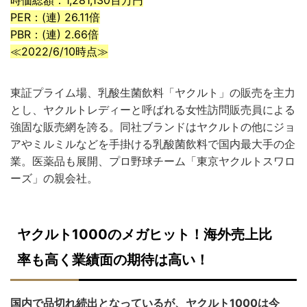
時価総額：1,281,130百万円
PER：(連) 26.11倍
PBR：(連) 2.66倍
≪2022/6/10時点≫
東証プライム場、乳酸生菌飲料「ヤクルト」の販売を主力
とし、ヤクルトレディーと呼ばれる女性訪問販売員による
強固な販売網を誇る。同社ブランドはヤクルトの他にジョ
アやミルミルなどを手掛ける乳酸菌飲料で国内最大手の企
業。医薬品も展開、プロ野球チーム「東京ヤクルトスワロ
ーズ」の親会社。
ヤクルト1000のメガヒット！海外売上比
率も高く業績面の期待は高い！
国内で品切れ続出となっているが、ヤクルト1000は今