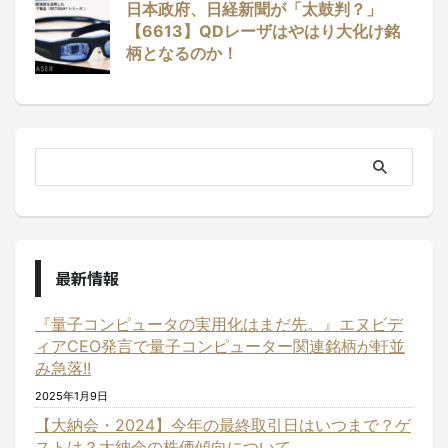
日本政府、日経新聞が「太鼓判？」
【6613】QDレーザはやはり大化け銘
柄となるのか！
最新情報
『量子コンピュータの実用化はまだ先。』エヌビデ
ィアCEO発言で量子コンピューター関連銘柄が軒並
み急落!!
2025年1月9日
【大納会・2024】今年の最終取引日はいつまで？ゲ
ストは？大納会の株価傾向について