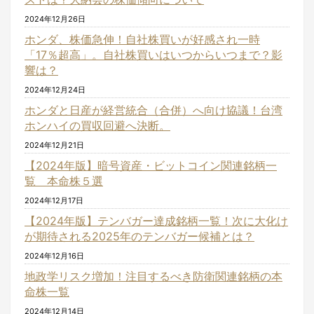
2024年12月26日
ホンダ、株価急伸！自社株買いが好感され一時
「17％超高」。自社株買いはいつからいつまで？影
響は？
2024年12月24日
ホンダと日産が経営統合（合併）へ向け協議！台湾
ホンハイの買収回避へ決断。
2024年12月21日
【2024年版】暗号資産・ビットコイン関連銘柄一
覧 本命株５選
2024年12月17日
【2024年版】テンバガー達成銘柄一覧！次に大化け
が期待される2025年のテンバガー候補とは？
2024年12月16日
地政学リスク増加！注目するべき防衛関連銘柄の本
命株一覧
2024年12月14日