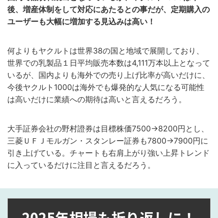
後、増産体制をして対応にあたるとの事だが、定期購入の
ユーザーも大幅に増加する見込みは高い！
何よりもヤクルトは世界38の国と地域で展開しており、
世界での乳製品１日平均販売本数は4,111万本以上となって
いるが、国内よりも海外での売り上げ比率が高いだけに、
今後ヤクルト1000は海外でも爆発的な人気になる可能性
は高いだけに業績への期待は高いと言えるだろう。
大手証券会社の野村證券は目標株価7500→8200円とし、
三菱ＵＦＪモルガン・スタンレー証券も7800→7900円に
引き上げている。チャートも右肩上がり強い上昇トレンド
に入っているだけに注目と言えるだろう。
2025年相場も折り返しに！