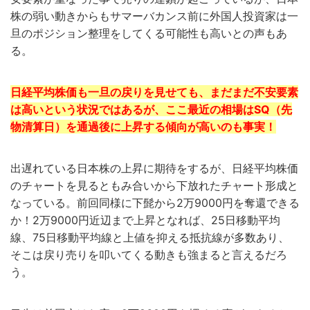
株の弱い動きからもサマーバカンス前に外国人投資家は一
旦のポジション整理をしてくる可能性も高いとの声もあ
る。
日経平均株価も一旦の戻りを見せても、まだまだ不安要素
は高いという状況ではあるが、ここ最近の相場はSQ（先
物清算日）を通過後に上昇する傾向が高いのも事実！
出遅れている日本株の上昇に期待をするが、日経平均株価
のチャートを見るともみ合いから下放れたチャート形成と
なっている。前回同様に下髭から2万9000円を奪還できる
か！2万9000円近辺まで上昇となれば、25日移動平均
線、75日移動平均線と上値を抑える抵抗線が多数あり、
そこは戻り売りを叩いてくる動きも強まると言えるだろ
う。