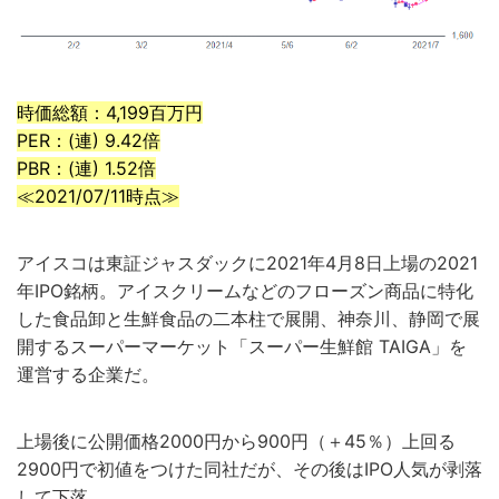
時価総額：4,199百万円
PER：(連) 9.42倍
PBR：(連) 1.52倍
≪2021/07/11時点≫
アイスコは東証ジャスダックに2021年4月8日上場の2021
年IPO銘柄。アイスクリームなどのフローズン商品に特化
した食品卸と生鮮食品の二本柱で展開、神奈川、静岡で展
開するスーパーマーケット「スーパー生鮮館 TAIGA」を
運営する企業だ。
上場後に公開価格2000円から900円（＋45％）上回る
2900円で初値をつけた同社だが、その後はIPO人気が剥落
して下落。