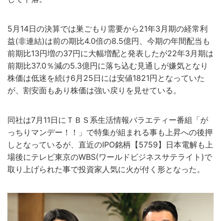
5月14日の決算では巣ごもり需要から21年3月期の経常利
益(非連結)は前の期比4.0倍の8.5億円、今期の年間配当も
前期比13円増の37円に大幅増配と発表したが22年3月期は
前期比37.0％減の5.3億円に落ち込む見通しが嫌気となり
株価は低迷を続け6月25日には安値1821円となっていた
が、割安面もあり株価は強い戻りを見せている。
同社は7月11日にＴＢＳ系生活情報バラエティー番組「が
っちりマンデー！！」で特集が組まれる事も上昇への後押
しとなっているが、直近のIPO銘柄【5759】日本電解も上
場後にテレビ東京のWBS(ワールドビジネスサテライト)で
取り上げられた事で投資家人気に火が付く形となった。