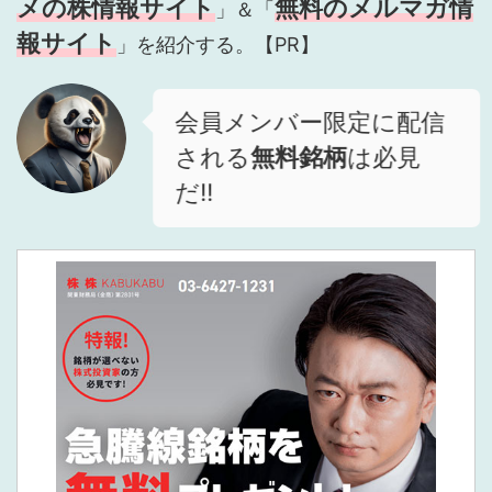
メの株情報サイト
無料のメルマガ情
」＆「
報サイト
」を紹介する。【PR】
会員メンバー限定に配信
される
無料銘柄
は必見
だ!!