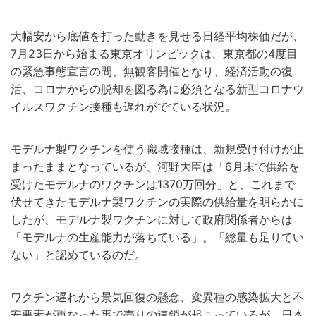
大幅安から底値を打った動きを見せる日経平均株価だが、
7月23日から始まる東京オリンピックは、東京都の4度目
の緊急事態宣言の間、無観客開催となり、経済活動の復
活、コロナからの脱却を図る為に必須となる新型コロナウ
イルスワクチン接種も遅れがでている状況。
モデルナ製ワクチンを使う職域接種は、新規受け付けが止
まったままとなっているが、河野大臣は「6月末で供給を
受けたモデルナのワクチンは1370万回分」と、これまで
伏せてきたモデルナ製ワクチンの実際の供給量を明らかに
したが、モデルナ製ワクチンに対して政府関係者からは
「モデルナの生産能力が落ちている」。「総量も足りてい
ない」と認めているのだ。
ワクチン遅れから景気回復の懸念、変異種の感染拡大と不
安要素が重なった事で売りの連鎖が起こっているが、日本