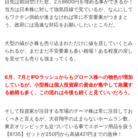
目先は前回空けた窓、2万8600円を埋める事ができるか！
当方は日本株に対して強気目線で見ているが、なんにして
もワクチン供給が進まなければ常に不安要素がつきまと
う。政府には迅速な対応をお願いしたいところだ。
大型の値がさ株も売り込まれただけに値を戻していくとみ
られるが、まだまだ不安要素も多い相場！ある程度の戻し
を見せても売りも強まってくる。
6月、7月とIPOラッシュからもグロース株への物色が増加
しているが、小型株は個人投資家の資金が集中して急騰す
る銘柄も多く、この流れは今後も続くと見ていいだろう。
そして投資家が注目する市場のテーマ株は常に注目してお
くべきと言えるが、大谷翔平の止まらないホームラン数、
東京オリンピックも近づいている事でスポーツ用品を扱う
【8135】ゼットが250円から高値421円までの急伸！