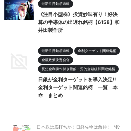
最新注目銘柄速報
《注目小型株》投資妙味有り！好決
算の半導体の出遅れ銘柄【6158】和
井田製作所
最新注目銘柄速報
金利ターゲット関連銘柄
金融政策決定会合
長短金利操作付き量的・質的金融緩和関連銘柄
日銀が金利ターゲットを導入決定!!
金利ターゲット関連銘柄 一覧 本
命 まとめ
日本株は底打ちか！日経先物は急伸！〝投