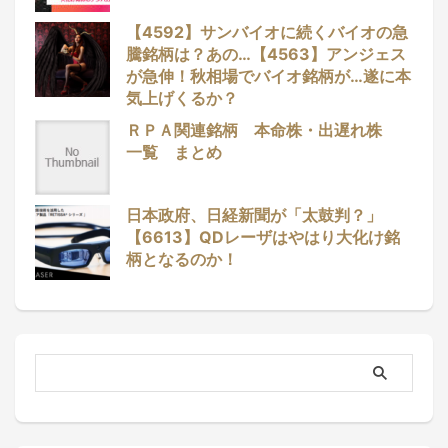
【4592】サンバイオに続くバイオの急
騰銘柄は？あの…【4563】アンジェス
が急伸！秋相場でバイオ銘柄が…遂に本
気上げくるか？
ＲＰＡ関連銘柄 本命株・出遅れ株
一覧 まとめ
日本政府、日経新聞が「太鼓判？」
【6613】QDレーザはやはり大化け銘
柄となるのか！