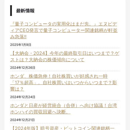
最新情報
『量子コンピュータの実用化はまだ先。』エヌビデ
ィアCEO発言で量子コンピューター関連銘柄が軒並
み急落!!
2025年1月9日
【大納会・2024】今年の最終取引日はいつまで？ゲ
ストは？大納会の株価傾向について
2024年12月26日
ホンダ、株価急伸！自社株買いが好感され一時
「17％超高」。自社株買いはいつからいつまで？影
響は？
2024年12月24日
ホンダと日産が経営統合（合併）へ向け協議！台湾
ホンハイの買収回避へ決断。
2024年12月21日
【2024年版】暗号資産・ビットコイン関連銘柄一