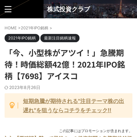
株式投資クラブ
HOME
>
2021年IPO銘柄
>
2021年IPO銘柄
最新注目銘柄速報
「今、小型株がアツイ！」急騰期
待！時価総額42億！2021年IPO銘
柄【7698】アイスコ
2023年8月26日
短期急騰が期待される"注目テーマ株の出
遅れ"を狙うならコチラをチェック!!
この記事にはプロモーションが含まれます。