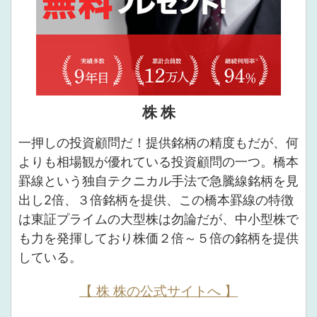
株 株
一押しの投資顧問だ！提供銘柄の精度もだが、何
よりも相場観が優れている投資顧問の一つ。橋本
罫線という独自テクニカル手法で急騰線銘柄を見
出し2倍、３倍銘柄を提供、この橋本罫線の特徴
は東証プライムの大型株は勿論だが、中小型株で
も力を発揮しており株価２倍～５倍の銘柄を提供
している。
【 株 株の公式サイトへ 】