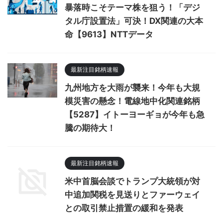
暴落時こそテーマ株を狙う！「デジ
タル庁設置法」可決！DX関連の大本
命【9613】NTTデータ
最新注目銘柄速報
九州地方を大雨が襲来！今年も大規
模災害の懸念！電線地中化関連銘柄
【5287】イトーヨーギョが今年も急
騰の期待大！
最新注目銘柄速報
米中首脳会談でトランプ大統領が対
中追加関税を見送りとファーウェイ
との取引禁止措置の緩和を発表