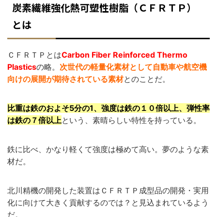
炭素繊維強化熱可塑性樹脂（ＣＦＲＴＰ）
とは
ＣＦＲＴＰとは
Carbon Fiber Reinforced Thermo
Plastics
の略。
次世代の軽量化素材として自動車や航空機
向けの展開が期待されている素材
とのことだ。
比重は鉄のおよそ5分の1、強度は鉄の１０倍以上、弾性率
は鉄の７倍以上
という、素晴らしい特性を持っている。
鉄に比べ、かなり軽くて強度は極めて高い。夢のような素
材だ。
北川精機の開発した装置はＣＦＲＴＰ成型品の開発・実用
化に向けて大きく貢献するのでは？と見込まれているよう
だ。