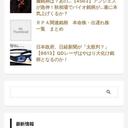
騰銘柄は？あの…【4563】アンジェス
が急伸！秋相場でバイオ銘柄が…遂に本
気上げくるか？
ＲＰＡ関連銘柄 本命株・出遅れ株
一覧 まとめ
日本政府、日経新聞が「太鼓判？」
【6613】QDレーザはやはり大化け銘
柄となるのか！
最新情報