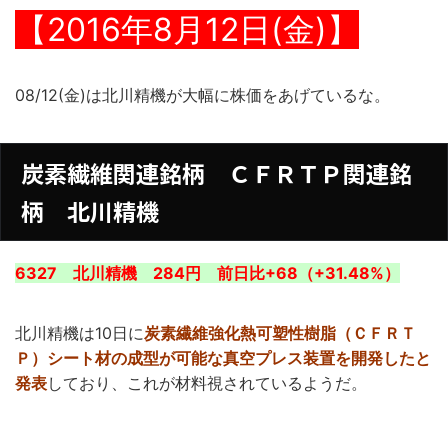
【2016年8月12日(金)】
08/12(金)は北川精機が大幅に株価をあげているな。
炭素繊維関連銘柄 ＣＦＲＴＰ関連銘
柄 北川精機
6327 北川精機 284円 前日比+68（+31.48%）
北川精機は10日に
炭素繊維強化熱可塑性樹脂（ＣＦＲＴ
Ｐ）シート材の成型が可能な真空プレス装置を開発したと
発表
しており、これが材料視されているようだ。