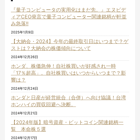
『量子コンピュータの実用化はまだ先。』エヌビデ
ィアCEO発言で量子コンピューター関連銘柄が軒並
み急落!!
2025年1月9日
【大納会・2024】今年の最終取引日はいつまで？ゲ
ストは？大納会の株価傾向について
2024年12月26日
ホンダ、株価急伸！自社株買いが好感され一時
「17％超高」。自社株買いはいつからいつまで？影
響は？
2024年12月24日
ホンダと日産が経営統合（合併）へ向け協議！台湾
ホンハイの買収回避へ決断。
2024年12月21日
【2024年版】暗号資産・ビットコイン関連銘柄一
覧 本命株５選
2024年12月17日