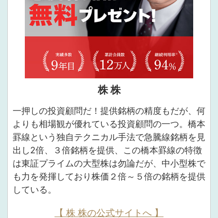
株 株
一押しの投資顧問だ！提供銘柄の精度もだが、何
よりも相場観が優れている投資顧問の一つ。橋本
罫線という独自テクニカル手法で急騰線銘柄を見
出し2倍、３倍銘柄を提供、この橋本罫線の特徴
は東証プライムの大型株は勿論だが、中小型株で
も力を発揮しており株価２倍～５倍の銘柄を提供
している。
【 株 株の公式サイトへ 】