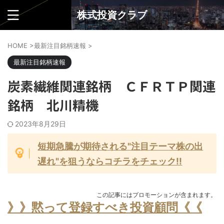
株式投資クラブ
HOME
>
最新注目銘柄速報
>
最新注目銘柄速報
炭素繊維関連銘柄 ＣＦＲＴＰ関連
銘柄 北川精機
2023年8月29日
短期急騰が期待される"注目テーマ株の出
遅れ"を狙うならコチラをチェック!!
この記事にはプロモーションが含まれます。
》》黙って登録すべき投資顧問《《