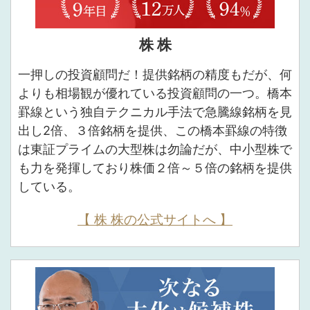
株 株
一押しの投資顧問だ！提供銘柄の精度もだが、何
よりも相場観が優れている投資顧問の一つ。橋本
罫線という独自テクニカル手法で急騰線銘柄を見
出し2倍、３倍銘柄を提供、この橋本罫線の特徴
は東証プライムの大型株は勿論だが、中小型株で
も力を発揮しており株価２倍～５倍の銘柄を提供
している。
【 株 株の公式サイトへ 】