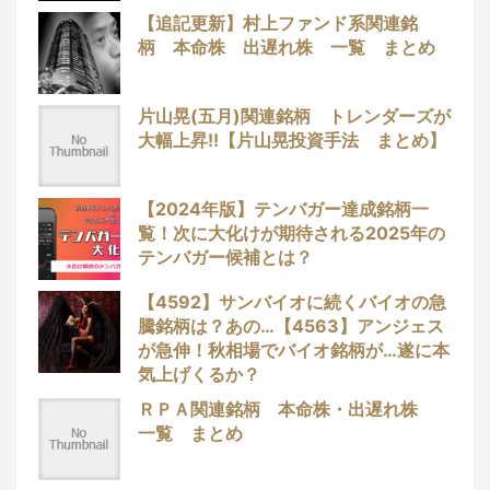
【追記更新】村上ファンド系関連銘
柄 本命株 出遅れ株 一覧 まとめ
片山晃(五月)関連銘柄 トレンダーズが
大幅上昇!!【片山晃投資手法 まとめ】
【2024年版】テンバガー達成銘柄一
覧！次に大化けが期待される2025年の
テンバガー候補とは？
【4592】サンバイオに続くバイオの急
騰銘柄は？あの…【4563】アンジェス
が急伸！秋相場でバイオ銘柄が…遂に本
気上げくるか？
ＲＰＡ関連銘柄 本命株・出遅れ株
一覧 まとめ