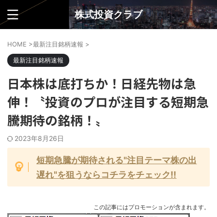
株式投資クラブ
HOME
>
最新注目銘柄速報
>
最新注目銘柄速報
日本株は底打ちか！日経先物は急
伸！〝投資のプロが注目する短期急
騰期待の銘柄！〟
2023年8月26日
短期急騰が期待される"注目テーマ株の出
遅れ"を狙うならコチラをチェック!!
この記事にはプロモーションが含まれます。