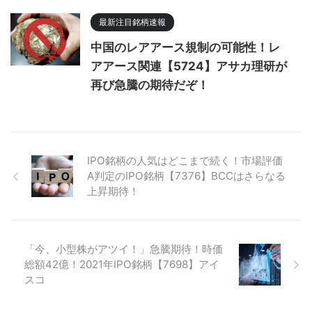
最新注目銘柄速報
中国のレアアース規制の可能性！レ
アアース関連【5724】アサカ理研が
再び急騰の期待だぞ！
IPO銘柄の人気はどこまで続く！市場評価
A判定のIPO銘柄【7376】BCCはさらなる
上昇期待！
「今、小型株がアツイ！」急騰期待！時価
総額42億！2021年IPO銘柄【7698】アイ
スコ