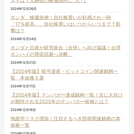
ストは？大納会の株価傾向について
2024年12月26日
ホンダ、株価急伸！自社株買いが好感され一時
「17％超高」。自社株買いはいつからいつまで？影
響は？
2024年12月24日
ホンダと日産が経営統合（合併）へ向け協議！台湾
ホンハイの買収回避へ決断。
2024年12月21日
【2024年版】暗号資産・ビットコイン関連銘柄一
覧 本命株５選
2024年12月17日
【2024年版】テンバガー達成銘柄一覧！次に大化け
が期待される2025年のテンバガー候補とは？
2024年12月16日
地政学リスク増加！注目するべき防衛関連銘柄の本
命株一覧
2024年12月14日