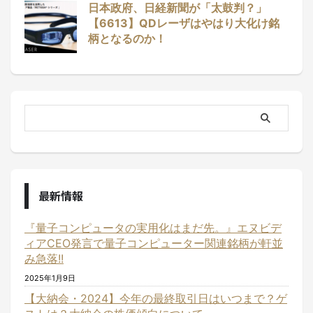
日本政府、日経新聞が「太鼓判？」
【6613】QDレーザはやはり大化け銘
柄となるのか！
最新情報
『量子コンピュータの実用化はまだ先。』エヌビデ
ィアCEO発言で量子コンピューター関連銘柄が軒並
み急落!!
2025年1月9日
【大納会・2024】今年の最終取引日はいつまで？ゲ