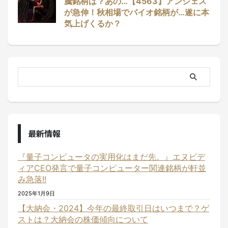
騰銘柄は？あの…【4563】アンジェス
が急伸！秋相場でバイオ銘柄が…遂に本
気上げくるか？
最新情報
『量子コンピュータの実用化はまだ先。』エヌビデ
ィアCEO発言で量子コンピューター関連銘柄が軒並
み急落!!
2025年1月9日
【大納会・2024】今年の最終取引日はいつまで？ゲ
ストは？大納会の株価傾向について