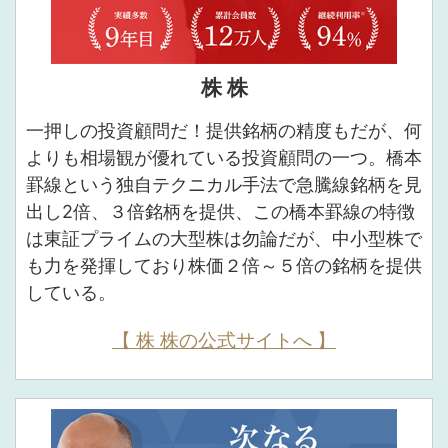
株 株
一押しの投資顧問だ！提供銘柄の精度もだが、何
よりも相場観が優れている投資顧問の一つ。橋本
罫線という独自テクニカル手法で急騰線銘柄を見
出し2倍、３倍銘柄を提供、この橋本罫線の特徴
は東証プライムの大型株は勿論だが、中小型株で
も力を発揮しており株価２倍～５倍の銘柄を提供
している。
【 株 株の公式サイトへ 】