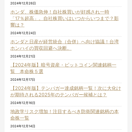
2024年12月26日
ホンダ、株価急伸！自社株買いが好感され一時
「17％超高」。自社株買いはいつからいつまで？影
響は？
2024年12月24日
ホンダと日産が経営統合（合併）へ向け協議！台湾
ホンハイの買収回避へ決断。
2024年12月21日
【2024年版】暗号資産・ビットコイン関連銘柄一
覧 本命株５選
2024年12月17日
【2024年版】テンバガー達成銘柄一覧！次に大化け
が期待される2025年のテンバガー候補とは？
2024年12月16日
地政学リスク増加！注目するべき防衛関連銘柄の本
命株一覧
2024年12月14日