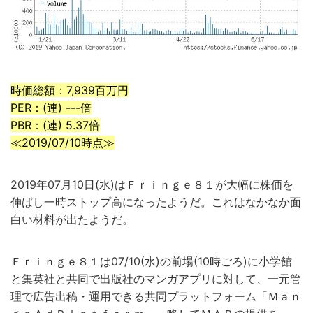
時価総額：7,939百万円
PER：(連) ---倍
PBR：(連) 5.37倍
≪2019/07/10時点≫
2019年07月10日(水)はＦｒｉｎｇｅ８１が大幅に株価を
伸ばし一時ストップ高になったようだ。これはなかなか面
白い材料が出たようだ。
Ｆｒｉｎｇｅ８１は07/10(水)の前場(10時ごろ)に小学館
と集英社と共同で出版社のマンガアプリに対して、一元管
理で広告出稿・運用できる共同プラットフォーム「Ｍａｎ