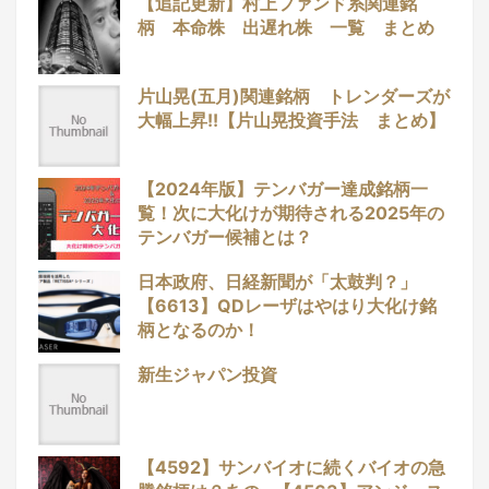
【追記更新】村上ファンド系関連銘
柄 本命株 出遅れ株 一覧 まとめ
片山晃(五月)関連銘柄 トレンダーズが
大幅上昇!!【片山晃投資手法 まとめ】
【2024年版】テンバガー達成銘柄一
覧！次に大化けが期待される2025年の
テンバガー候補とは？
日本政府、日経新聞が「太鼓判？」
【6613】QDレーザはやはり大化け銘
柄となるのか！
新生ジャパン投資
【4592】サンバイオに続くバイオの急