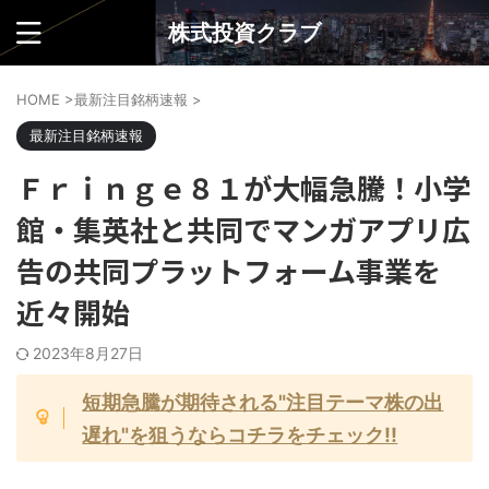
株式投資クラブ
HOME
>
最新注目銘柄速報
>
最新注目銘柄速報
Ｆｒｉｎｇｅ８１が大幅急騰！小学
館・集英社と共同でマンガアプリ広
告の共同プラットフォーム事業を
近々開始
2023年8月27日
短期急騰が期待される"注目テーマ株の出
遅れ"を狙うならコチラをチェック!!