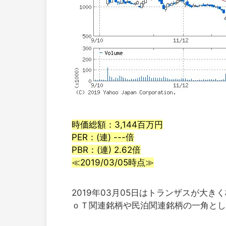
時価総額：3,144百万円
PER：(連) ---倍
PBR：(連) 2.62倍
≪2019/03/05時点≫
2019年03月05日はトランザスが大
ｏＴ関連銘柄や民泊関連銘柄の一角とし