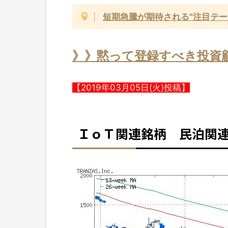
短期急騰が期待される"注目テー
》》黙って登録すべき投資
【2019年03月05日(火)投稿】
ＩｏＴ関連銘柄 民泊関