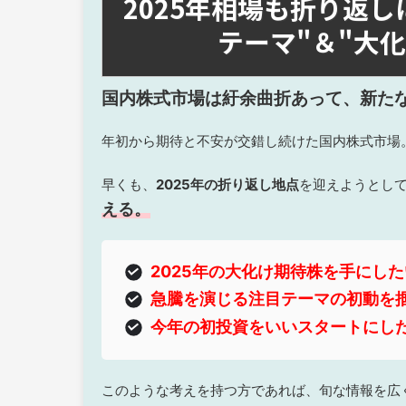
2025年相場も折り返
テーマ"＆"大
国内株式市場は紆余曲折あって、新た
年初から期待と不安が交錯し続けた国内株式市場
早くも、
2025年の折り返し地点
を迎えようとし
える。
2025年の大化け期待株を手にし
急騰を演じる注目テーマの初動を
今年の初投資をいいスタートにし
このような考えを持つ方であれば、旬な情報を広