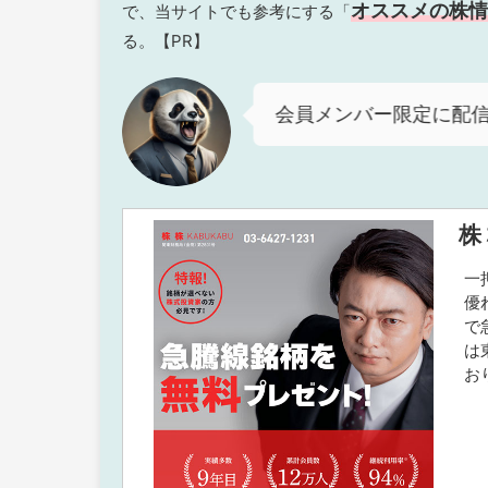
オススメの株情
で、当サイトでも参考にする「
る。【PR】
会員メンバー限定に配
株
一
優
で
は
お