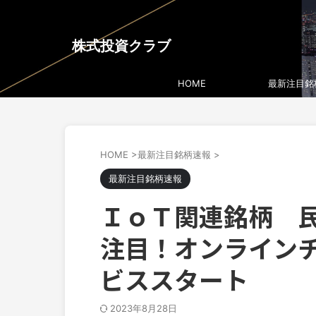
株式投資クラブ
HOME
最新注目銘
HOME
>
最新注目銘柄速報
>
最新注目銘柄速報
ＩｏＴ関連銘柄 
注目！オンライン
ビススタート
2023年8月28日