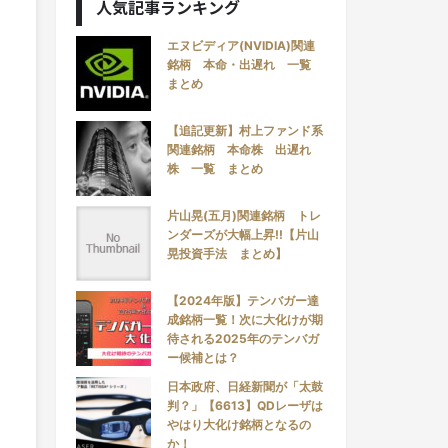
人気記事ランキング
エヌビディア(NVIDIA)関連
銘柄 本命・出遅れ 一覧
まとめ
【追記更新】村上ファンド系
関連銘柄 本命株 出遅れ
株 一覧 まとめ
片山晃(五月)関連銘柄 トレ
ンダーズが大幅上昇!!【片山
晃投資手法 まとめ】
【2024年版】テンバガー達
成銘柄一覧！次に大化けが期
待される2025年のテンバガ
ー候補とは？
日本政府、日経新聞が「太鼓
判？」【6613】QDレーザは
やはり大化け銘柄となるの
か！