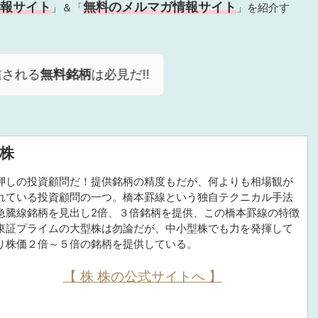
報サイト
無料のメルマガ情報サイト
」＆「
」を紹介す
信される
無料銘柄
は必見だ!!
 株
押しの投資顧問だ！提供銘柄の精度もだが、何よりも相場観が
れている投資顧問の一つ。橋本罫線という独自テクニカル手法
急騰線銘柄を見出し2倍、３倍銘柄を提供、この橋本罫線の特徴
東証プライムの大型株は勿論だが、中小型株でも力を発揮して
り株価２倍～５倍の銘柄を提供している。
【 株 株の公式サイトへ 】