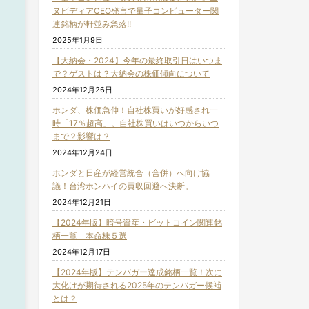
ヌビディアCEO発言で量子コンピューター関
連銘柄が軒並み急落!!
2025年1月9日
【大納会・2024】今年の最終取引日はいつま
で？ゲストは？大納会の株価傾向について
2024年12月26日
ホンダ、株価急伸！自社株買いが好感され一
時「17％超高」。自社株買いはいつからいつ
まで？影響は？
2024年12月24日
ホンダと日産が経営統合（合併）へ向け協
議！台湾ホンハイの買収回避へ決断。
2024年12月21日
【2024年版】暗号資産・ビットコイン関連銘
柄一覧 本命株５選
2024年12月17日
【2024年版】テンバガー達成銘柄一覧！次に
大化けが期待される2025年のテンバガー候補
とは？