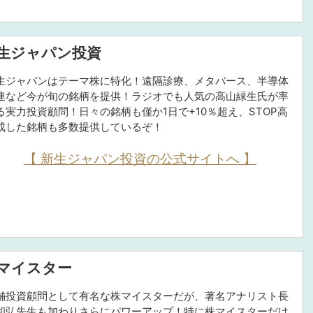
生ジャパン投資
生ジャパンはテーマ株に特化！遠隔診療、メタバース、半導体
連など今が旬の銘柄を提供！ラジオでも人気の高山緑生氏が率
る実力投資顧問！日々の銘柄も僅か1日で+10％超え、STOP高
成した銘柄も多数提供しているぞ！
【 新生ジャパン投資の公式サイトへ 】
マイスター
舗投資顧問として有名な株マイスターだが、著名アナリスト長
和弘先生も加わりさらにパワーアップ！特に株マイスターだけ