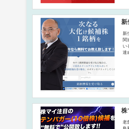
新
新
関
い
達
株
老
島