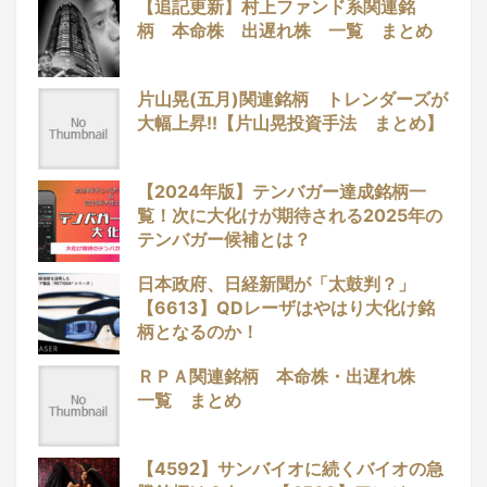
【追記更新】村上ファンド系関連銘
柄 本命株 出遅れ株 一覧 まとめ
片山晃(五月)関連銘柄 トレンダーズが
大幅上昇!!【片山晃投資手法 まとめ】
【2024年版】テンバガー達成銘柄一
覧！次に大化けが期待される2025年の
テンバガー候補とは？
日本政府、日経新聞が「太鼓判？」
【6613】QDレーザはやはり大化け銘
柄となるのか！
ＲＰＡ関連銘柄 本命株・出遅れ株
一覧 まとめ
【4592】サンバイオに続くバイオの急