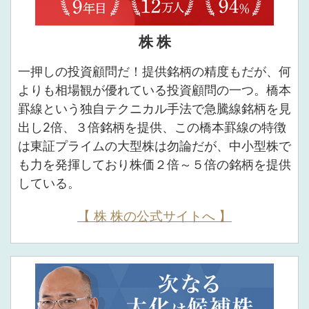
株 株
一押しの投資顧問だ！提供銘柄の精度もだが、何
よりも相場観が優れている投資顧問の一つ。橋本
罫線という独自テクニカル手法で急騰線銘柄を見
出し2倍、３倍銘柄を提供、この橋本罫線の特徴
は東証プライムの大型株は勿論だが、中小型株で
も力を発揮しており株価２倍～５倍の銘柄を提供
している。
【 株 株の公式サイトへ 】