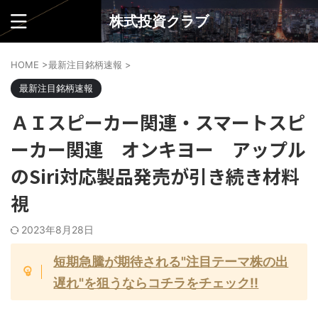
株式投資クラブ
HOME
>
最新注目銘柄速報
>
最新注目銘柄速報
ＡＩスピーカー関連・スマートスピ
ーカー関連 オンキヨー アップル
のSiri対応製品発売が引き続き材料
視
2023年8月28日
短期急騰が期待される"注目テーマ株の出
遅れ"を狙うならコチラをチェック!!