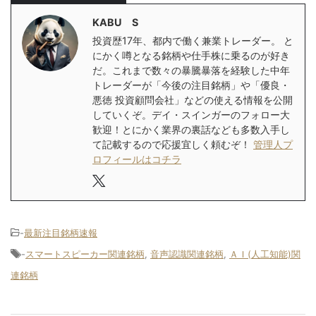
KABU S
投資歴17年、都内で働く兼業トレーダー。 と
にかく噂となる銘柄や仕手株に乗るのが好き
だ。これまで数々の暴騰暴落を経験した中年
トレーダーが「今後の注目銘柄」や「優良・
悪徳 投資顧問会社」などの使える情報を公開
していくぞ。デイ・スインガーのフォロー大
歓迎！とにかく業界の裏話なども多数入手し
て記載するので応援宜しく頼むぞ！
管理人プ
ロフィールはコチラ
-
最新注目銘柄速報
-
スマートスピーカー関連銘柄
,
音声認識関連銘柄
,
ＡＩ(人工知能)関
連銘柄