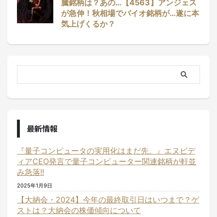
騰銘柄は？あの…【4563】アンジェス
が急伸！秋相場でバイオ銘柄が…遂に本
気上げくるか？
最新情報
『量子コンピュータの実用化はまだ先。』エヌビデ
ィアCEO発言で量子コンピューター関連銘柄が軒並
み急落!!
2025年1月9日
【大納会・2024】今年の最終取引日はいつまで？ゲ
ストは？大納会の株価傾向について