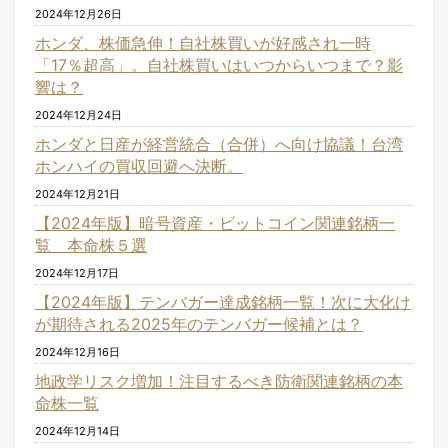
2024年12月26日
ホンダ、株価急伸！自社株買いが好感され一時
「17％超高」。自社株買いはいつからいつまで？影
響は？
2024年12月24日
ホンダと日産が経営統合（合併）へ向け協議！台湾
ホンハイの買収回避へ決断。
2024年12月21日
【2024年版】暗号資産・ビットコイン関連銘柄一
覧 本命株５選
2024年12月17日
【2024年版】テンバガー達成銘柄一覧！次に大化け
が期待される2025年のテンバガー候補とは？
2024年12月16日
地政学リスク増加！注目するべき防衛関連銘柄の本
命株一覧
2024年12月14日