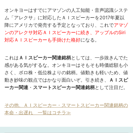
オンキヨーはすでにアマゾンの人工知能・音声認識システ
ム「アレクサ」に対応したＡＩスピーカーを2017年夏以
降にアメリカで発売する予定となっており、これで
アマゾ
ンのアレクサ対応ＡＩスピーカーに続き、アップルのSiri
対応ＡＩスピーカーも手掛けた格好
になる。
これは
ＡＩスピーカー関連銘柄
としては、一歩抜きんでた
感がある気がするな。オンキヨーはそもそも時価総額も小
さく、ボロ株・低位株よりの銘柄。値動きも軽いため、値
動き妙味の観点ではかなり面白いぞ。引き続き、
ＡＩスピ
ーカー関連
・
スマートスピーカー関連銘柄
として注目だ。
その他、ＡＩスピーカー・スマートスピーカー関連銘柄の
本命・出遅れ 一覧はコチラ≫