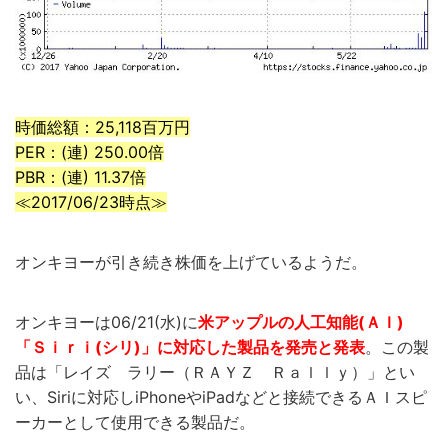
時価総額：25,118百万円
PER：(連) 250.00倍
PBR：(連) 11.37倍
≪2017/06/23時点≫
オンキヨーが引き続き株価を上げているようだ。
オンキヨーは06/21(水)に
米アップルの人工知能(ＡＩ)
「Ｓｉｒｉ(シリ)」に対応した製品を発売と発表
。この製
品は「レイズ ラリー（ＲＡＹＺ Ｒａｌｌｙ）」とい
い、Siriに対応しiPhoneやiPadなどと接続できるＡＩスピ
ーカーとして使用できる製品だ。