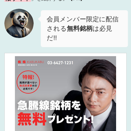
会員メンバー限定に配信
される
無料銘柄
は必見
だ!!