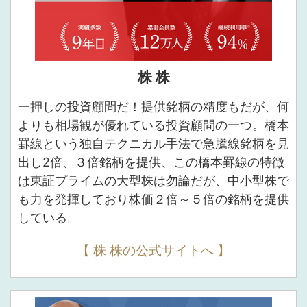
株 株
一押しの投資顧問だ！提供銘柄の精度もだが、何
よりも相場観が優れている投資顧問の一つ。橋本
罫線という独自テクニカル手法で急騰線銘柄を見
出し2倍、３倍銘柄を提供、この橋本罫線の特徴
は東証プライムの大型株は勿論だが、中小型株で
も力を発揮しており株価２倍～５倍の銘柄を提供
している。
【 株 株の公式サイトへ 】