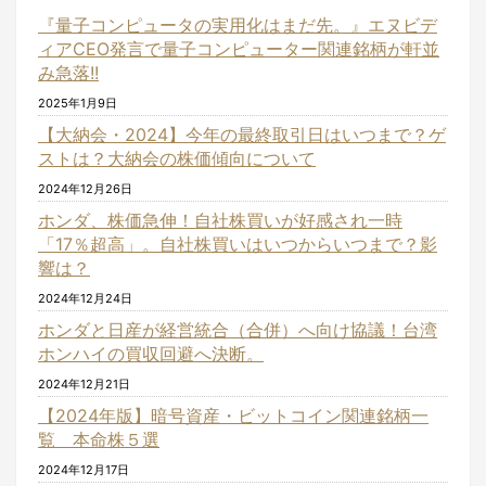
『量子コンピュータの実用化はまだ先。』エヌビデ
ィアCEO発言で量子コンピューター関連銘柄が軒並
み急落!!
2025年1月9日
【大納会・2024】今年の最終取引日はいつまで？ゲ
ストは？大納会の株価傾向について
2024年12月26日
ホンダ、株価急伸！自社株買いが好感され一時
「17％超高」。自社株買いはいつからいつまで？影
響は？
2024年12月24日
ホンダと日産が経営統合（合併）へ向け協議！台湾
ホンハイの買収回避へ決断。
2024年12月21日
【2024年版】暗号資産・ビットコイン関連銘柄一
覧 本命株５選
2024年12月17日