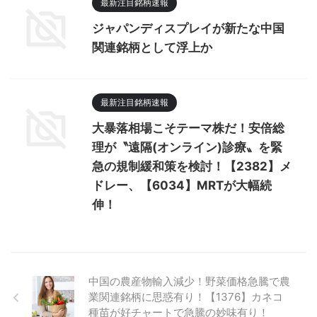
最新注目銘柄速報
ジャパンディスプレイが新たな中国
関連銘柄として浮上か
最新注目銘柄速報
大暴落相場こそテーマ株だ！安倍総
理が〝遠隔(オンライン)診療〟を緊
急の規制緩和策を検討！【2382】メ
ドレー、【6034】MRTが大幅続
伸！
中国の農産物輸入減少！野菜価格急騰で農
業関連銘柄に思惑有り！【1376】カネコ
種苗が好チャートで急騰の妙味有り！