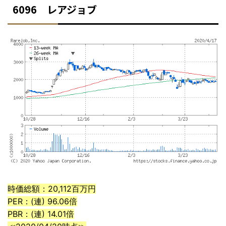
6096 レアジョブ
時価総額：20,112百万円
PER：(連) 96.06倍
PBR：(連) 14.01倍