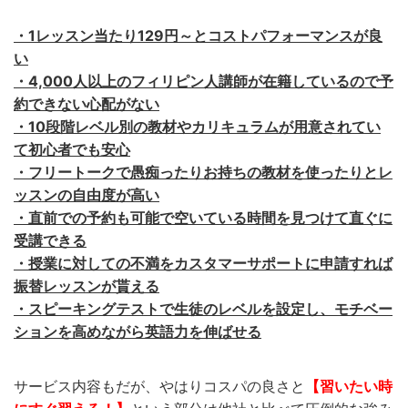
・1レッスン当たり129円～とコストパフォーマンスが良
い
・4,000人以上のフィリピン人講師が在籍しているので予
約できない心配がない
・10段階レベル別の教材やカリキュラムが用意されてい
て初心者でも安心
・フリートークで愚痴ったりお持ちの教材を使ったりとレ
ッスンの自由度が高い
・直前での予約も可能で空いている時間を見つけて直ぐに
受講できる
・授業に対しての不満をカスタマーサポートに申請すれば
振替レッスンが貰える
・スピーキングテストで生徒のレベルを設定し、モチベー
ションを高めながら英語力を伸ばせる
サービス内容もだが、やはりコスパの良さと
【習いたい時