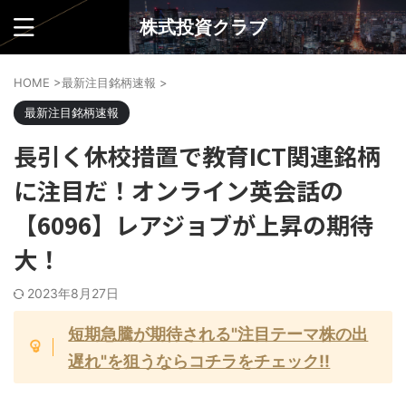
株式投資クラブ
HOME
>
最新注目銘柄速報
>
最新注目銘柄速報
長引く休校措置で教育ICT関連銘柄
に注目だ！オンライン英会話の
【6096】レアジョブが上昇の期待
大！
2023年8月27日
短期急騰が期待される"注目テーマ株の出
遅れ"を狙うならコチラをチェック!!