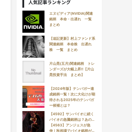
人気記事ランキング
エヌビディア(NVIDIA)関連
銘柄 本命・出遅れ 一覧
まとめ
【追記更新】村上ファンド系
関連銘柄 本命株 出遅れ
株 一覧 まとめ
片山晃(五月)関連銘柄 トレ
ンダーズが大幅上昇!!【片山
晃投資手法 まとめ】
【2024年版】テンバガー達
成銘柄一覧！次に大化けが期
待される2025年のテンバガ
ー候補とは？
【4592】サンバイオに続く
バイオの急騰銘柄は？あの…
【4563】アンジェスが急
伸！秋相場でバイオ銘柄が…