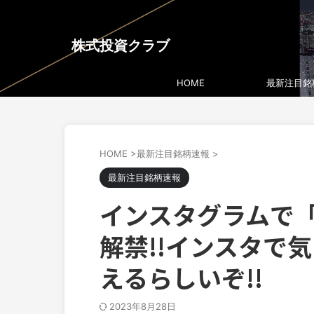
株式投資クラブ
HOME
最新注目銘
HOME
>
最新注目銘柄速報
>
最新注目銘柄速報
インスタグラムで「
解禁!!インスタで
えるらしいぞ!!
2023年8月28日