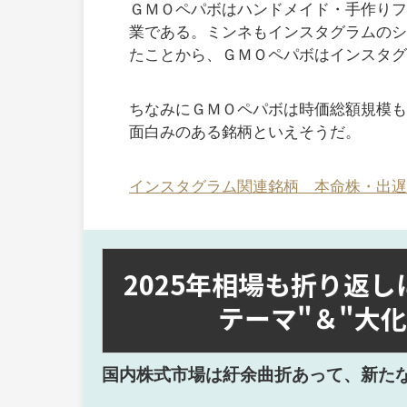
ＧＭＯペパボはハンドメイド・手作りフリ
業である。ミンネもインスタグラムのシ
たことから、ＧＭＯペパボはインスタグ
ちなみにＧＭＯペパボは時価総額規模も
面白みのある銘柄といえそうだ。
インスタグラム関連銘柄 本命株・出遅
2025年相場も折り返
テーマ"＆"大
国内株式市場は紆余曲折あって、新た