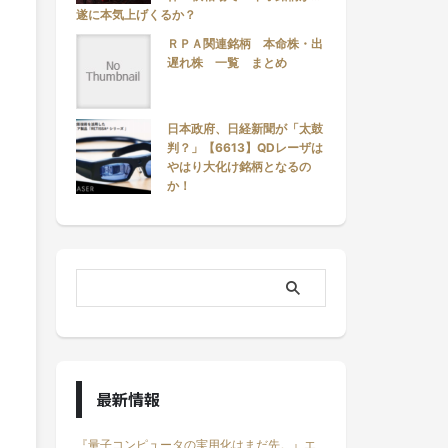
遂に本気上げくるか？
ＲＰＡ関連銘柄 本命株・出
遅れ株 一覧 まとめ
日本政府、日経新聞が「太鼓
判？」【6613】QDレーザは
やはり大化け銘柄となるの
か！
最新情報
『量子コンピュータの実用化はまだ先。』エ