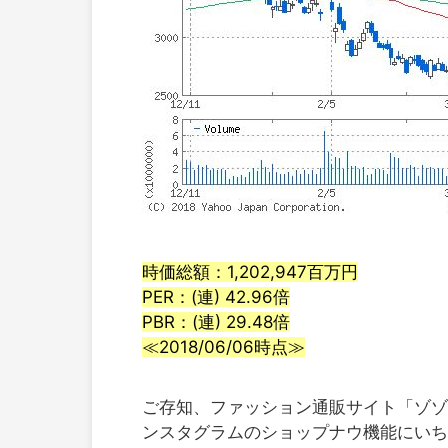
時価総額：1,202,947百万円
PER：(連) 42.96倍
PBR：(連) 29.48倍
≪2018/06/06時点≫
ご存知、ファッション通販サイト「ゾゾ
ンスタグラムのショップナウ機能にいち