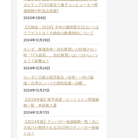
ヌビディアCEO発言で量子コンピューター関
連銘柄が軒並み急落!!
2025年1月9日
【大納会・2024】今年の最終取引日はいつま
で？ゲストは？大納会の株価傾向について
2024年12月26日
ホンダ、株価急伸！自社株買いが好感され一
時「17％超高」。自社株買いはいつからいつ
まで？影響は？
2024年12月24日
ホンダと日産が経営統合（合併）へ向け協
議！台湾ホンハイの買収回避へ決断。
2024年12月21日
【2024年版】暗号資産・ビットコイン関連銘
柄一覧 本命株５選
2024年12月17日
【2024年版】テンバガー達成銘柄一覧！次に
大化けが期待される2025年のテンバガー候補
とは？