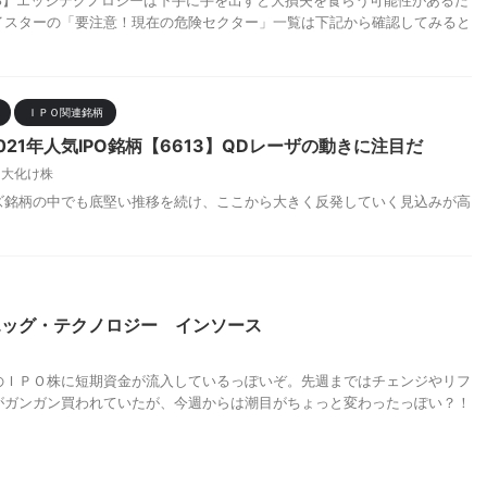
8】エッジテクノロジーは下手に手を出すと大損失を食らう可能性があるだ
イスターの「要注意！現在の危険セクター」一覧は下記から確認してみると
ＩＰＯ関連銘柄
21年人気IPO銘柄【6613】QDレーザの動きに注目だ
,
大化け株
ズ銘柄の中でも底堅い推移を続け、ここから大きく反発していく見込みが高
エッグ・テクノロジー インソース
のＩＰＯ株に短期資金が流入しているっぽいぞ。先週まではチェンジやリフ
がガンガン買われていたが、今週からは潮目がちょっと変わったっぽい？！