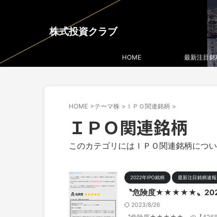
株式投資クラブ
HOME
最新注目銘
HOME
>
テーマ株
>
ＩＰＯ関連銘柄
>
ＩＰＯ関連銘柄
このカテゴリにはＩＰＯ関連銘柄につい
2022年IPO銘柄
最新注目銘柄速報
〝危険度★★★★★〟202
2023/8/26