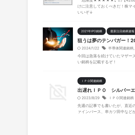
〝危険度★★★★★〟の【426
けに注意しておくべきだ！株マ
いいぞ↓
2021年IPO銘柄
最新注目銘柄速報
狙うは夢のテンバガー！20
2024/1/22
半導体関連銘柄
今回は急落を続けていたマザー
い銘柄を記載するぞ！
ＩＰＯ関連銘柄
出遅れＩＰＯ シルバー
2023/8/29
ＩＰＯ関連銘柄
先週の記事でも書いたが、直近
ァインバース、串カツ田中など