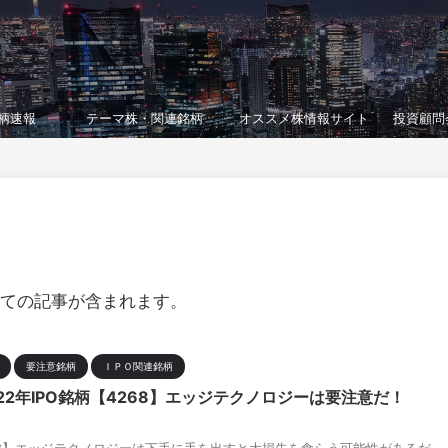
柄速報
テーマ株・関連銘柄
オススメ株情報サイト
投資顧問
ての記事が含まれます。
要注意銘柄
ＩＰＯ関連銘柄
2年IPO銘柄【4268】エッジテクノロジーは要注意だ！