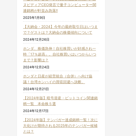
ヌビディアCEO発言で量子コンピューター関
連銘柄が軒並み急落!!
2025年1月9日
【大納会・2024】今年の最終取引日はいつま
で？ゲストは？大納会の株価傾向について
2024年12月26日
ホンダ、株価急伸！自社株買いが好感され一
時「17％超高」。自社株買いはいつからいつ
まで？影響は？
2024年12月24日
ホンダと日産が経営統合（合併）へ向け協
議！台湾ホンハイの買収回避へ決断。
2024年12月21日
【2024年版】暗号資産・ビットコイン関連銘
柄一覧 本命株５選
2024年12月17日
【2024年版】テンバガー達成銘柄一覧！次に
大化けが期待される2025年のテンバガー候補
とは？