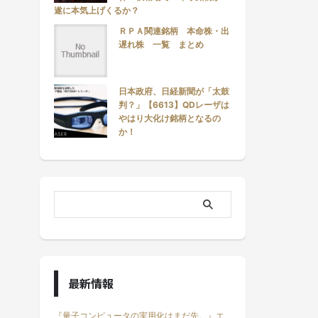
遂に本気上げくるか？
ＲＰＡ関連銘柄 本命株・出
遅れ株 一覧 まとめ
日本政府、日経新聞が「太鼓
判？」【6613】QDレーザは
やはり大化け銘柄となるの
か！
最新情報
『量子コンピュータの実用化はまだ先。』エ