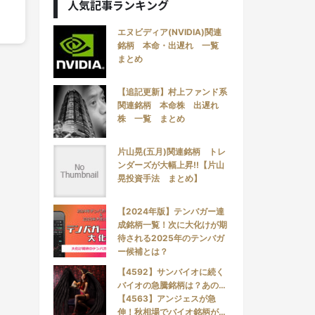
人気記事ランキング
エヌビディア(NVIDIA)関連
銘柄 本命・出遅れ 一覧
まとめ
【追記更新】村上ファンド系
関連銘柄 本命株 出遅れ
株 一覧 まとめ
片山晃(五月)関連銘柄 トレ
ンダーズが大幅上昇!!【片山
晃投資手法 まとめ】
【2024年版】テンバガー達
成銘柄一覧！次に大化けが期
待される2025年のテンバガ
ー候補とは？
【4592】サンバイオに続く
バイオの急騰銘柄は？あの…
【4563】アンジェスが急
伸！秋相場でバイオ銘柄が…