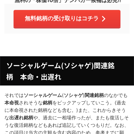
無料の「株価10倍」テンバガー候補は必見!!
無料銘柄の受け取りはコチラ
ソーシャルゲーム(ソシャゲ)関連銘
柄 本命・出遅れ
それでは
ソーシャルゲーム
(
ソシャゲ
)
関連銘柄
のなかでも
本命視
されそうな
銘柄
をピックアップしていこう。(過去
に本命視された銘柄なども含む。)また、これからきそう
な
出遅れ銘柄
や、過去に一相場作ったが、またも復活しそ
うな復活銘柄などもあれば追記していくつもりだ。なお、
この項目は当方の主観を含む内容のため、参考までに願