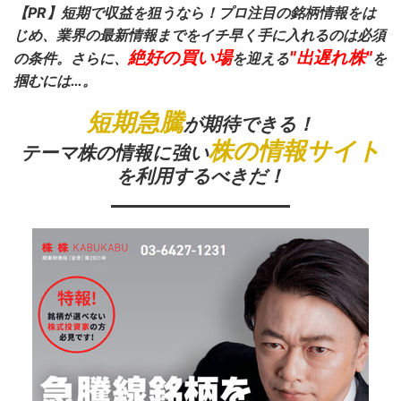
【PR】短期で収益を狙うなら！プロ注目の銘柄情報をは
じめ、業界の最新情報までをイチ早く手に入れるのは必須
絶好の買い場
"出遅れ株"
の条件。さらに、
を迎える
を
掴むには…。
短期急騰
が期待できる！
株の情報サイト
テーマ株の情報に強い
を利用するべきだ！