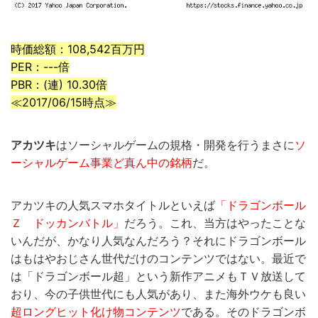
時価総額：108,542百万円
PER：---倍
PBR：(連) 10.30倍
≪2017/06/15時点≫
アカツキ
はソーシャルゲームの規格・開発を行うまさに
ソ
ーシャルゲーム事業ど真ん中の銘柄
だ。
アカツキの人気スマホタイトルといえば
「ドラゴンボール
Ｚ ドッカンバトル」
だろう。これ、当方はやったことな
いんだが、かなり人気なんだろう？それにドラゴンボール
はもはやおじさん世代だけのコンテンツではない。最近で
は「ドラゴンボール超」という新作アニメもＴＶ放送して
おり、今の子供世代にも人気があり、また海外ウケも良い
超ロングヒット化け物コンテンツ
である。そのドラゴンボ