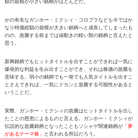
額の規模が小さい銘柄がほとんどだ。
かの有名なガンホー・ミクシィ・コロプラなども今ではか
なり時価総額の規模が大きい銘柄へと成長してしまったも
のの、急騰する前までは値動きの軽い類の銘柄と言えたと
思う。
新興銘柄でもヒットタイトルを出すことができれば一気に
爆発的な利益を生み出すことができ、それは株価の急騰を
意味する。弱小の銘柄でも一発でも人気タイトルを出すこ
とさえできれば、一気にドカンと急騰する可能性があると
いうことだ。
実際、ガンホー・ミクシィの急騰はヒットタイトルを出し
たことの恩恵によるものと言える。ガンホー・ミクシィが
伝説的な急騰銘柄となったこともソシャゲ関連銘柄が
「夢
があるテーマ株」
と言われる所以だろう。