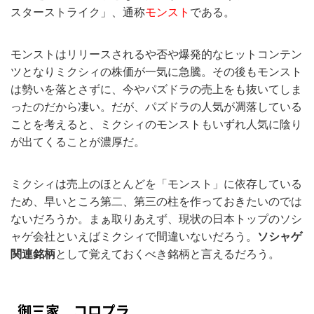
スターストライク」、通称
モンスト
である。
モンストはリリースされるや否や爆発的なヒットコンテン
ツとなりミクシィの株価が一気に急騰。その後もモンスト
は勢いを落とさずに、今やパズドラの売上をも抜いてしま
ったのだから凄い。だが、パズドラの人気が凋落している
ことを考えると、ミクシィのモンストもいずれ人気に陰り
が出てくることが濃厚だ。
ミクシィは売上のほとんどを「モンスト」に依存している
ため、早いところ第二、第三の柱を作っておきたいのでは
ないだろうか。まぁ取りあえず、現状の日本トップのソシ
ャゲ会社といえばミクシィで間違いないだろう。
ソシャゲ
関連銘柄
として覚えておくべき銘柄と言えるだろう。
御三家 コロプラ