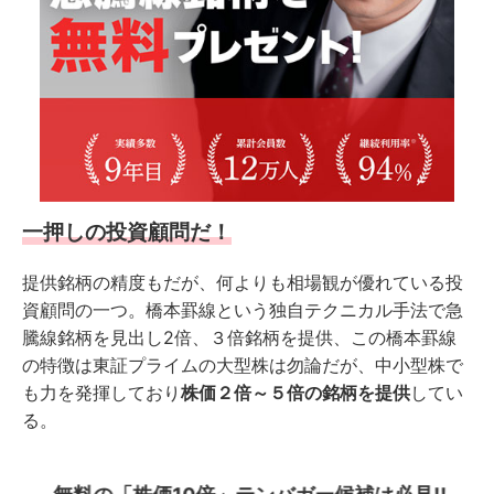
一押しの投資顧問だ！
提供銘柄の精度もだが、何よりも相場観が優れている投
資顧問の一つ。橋本罫線という独自テクニカル手法で急
騰線銘柄を見出し2倍、３倍銘柄を提供、この橋本罫線
の特徴は東証プライムの大型株は勿論だが、中小型株で
も力を発揮しており
株価２倍～５倍の銘柄を提供
してい
る。