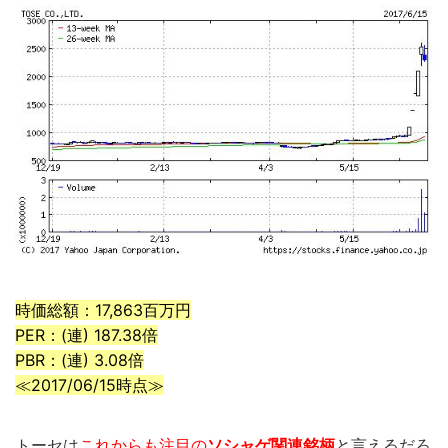
時価総額：17,863百万円
PER：(連) 187.38倍
PBR：(連) 3.08倍
≪2017/06/15時点≫
トーセは
これからも注目の
ソシャゲ関連銘柄
と言えるだろ