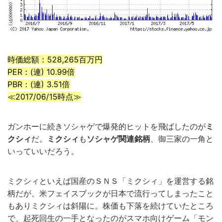
時価総額：528,265百万円
PER：(連) 10.99倍
PBR：(連) 3.51倍
≪2017/06/15時点≫
ガンホーに続きソシャゲで爆発的ヒットを飛ばしたのが
ミ
クシィ
だ。
ミクシィ
も
ソシャゲ関連銘柄
、御三家の一角と
いっていいだろう。
ミクシィといえば国産のＳＮＳ「ミクシィ」を運営する銘
柄だが、米フェイスブックが日本で流行ってしまったこと
もありミクシィは斜陽に。株価も下落を続けていたところ
で、起死回生の一手となったのがスマホ向けゲーム「モン