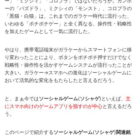
ー」「ミクシィ」「コロプラ」ではないだろうか。ガンホ
ーの「パズドラ」、ミクシィの「モンスト」、コロプラの
「黒猫・白猫」は、これまでのガラケー時代に流行った、
いわゆる「ポチポチゲー」と全く異なる、操作性・戦略性
を加えたゲームとして一気に流行した。
やはり、携帯電話端末がガラケーからスマートフォンに移
り変わったことにより、ボタンをポチポチ押すだけでなく
戦略性・操作性を活かすゲームシステムが流行ったことが
大きい。ガラケー→スマホへの進化はソーシャルゲームに
おいて活気的な変化をもたらしたと言えるだろう。
と、まぁ今では
ソーシャルゲーム
(
ソシャゲ
)といえば、
主
にスマホ向けのゲームアプリを指すのが中心
と言えるだろ
う。
このページで紹介する
ソーシャルゲーム
(
ソシャゲ
)
関連銘