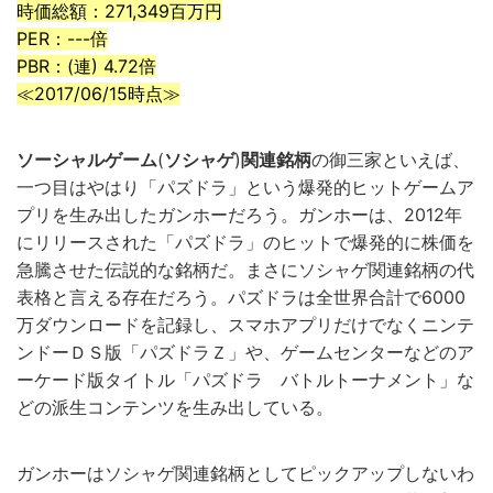
時価総額：271,349百万円
PER：---倍
PBR：(連) 4.72倍
≪2017/06/15時点≫
ソーシャルゲーム
(
ソシャゲ
)
関連銘柄
の御三家といえば、
一つ目はやはり「パズドラ」という爆発的ヒットゲームア
プリを生み出したガンホーだろう。ガンホーは、2012年
にリリースされた「パズドラ」のヒットで爆発的に株価を
急騰させた伝説的な銘柄だ。まさにソシャゲ関連銘柄の代
表格と言える存在だろう。パズドラは全世界合計で6000
万ダウンロードを記録し、スマホアプリだけでなくニンテ
ンドーＤＳ版「パズドラＺ」や、ゲームセンターなどのア
ーケード版タイトル「パズドラ バトルトーナメント」な
どの派生コンテンツを生み出している。
ガンホーはソシャゲ関連銘柄としてピックアップしないわ