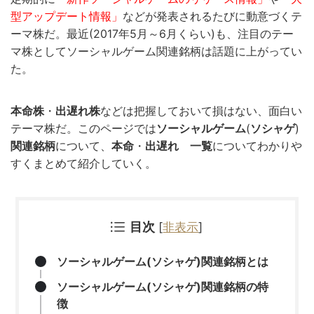
型アップデート情報」
などが発表されるたびに動意づくテ
ーマ株だ。最近(2017年5月～6月くらい)も、注目のテー
マ株としてソーシャルゲーム関連銘柄は話題に上がってい
た。
本命株
・
出遅れ株
などは把握しておいて損はない、面白い
テーマ株だ。このページでは
ソーシャルゲーム
(
ソシャゲ
)
関連銘柄
について、
本命
・
出遅れ
一覧
についてわかりや
すくまとめて紹介していく。
目次
[
非表示
]
ソーシャルゲーム(ソシャゲ)関連銘柄とは
ソーシャルゲーム(ソシャゲ)関連銘柄の特
徴