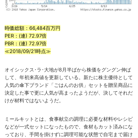
時価総額：66,484百万円
PER：(連) 72.97倍
PBR：(連) 72.97倍
≪2018/09/21時点≫
オイシックス･ラ･大地が8月半ばから株価をグングン伸ば
して、年初来高値を更新している。新たに株主優待として
人気の傘下ブランド「ごはんのお供」セットを贈呈商品に
決定した事で更に人気が高まったようだが、決してそれだ
けが材料ではないようだ。
ミールキットとは、食事献立の調理に必要な材料やレシピ
などが一式セットになったもので、食材もカット済みにな
っており、手間を掛けずに調理可能な状態で自宅まで届け