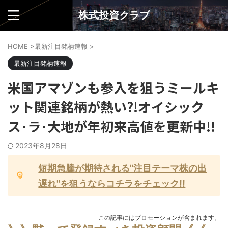
株式投資クラブ
HOME
>
最新注目銘柄速報
>
最新注目銘柄速報
米国アマゾンも参入を狙うミールキ
ット関連銘柄が熱い?!オイシック
ス･ラ･大地が年初来高値を更新中!!
2023年8月28日
短期急騰が期待される"注目テーマ株の出
遅れ"を狙うならコチラをチェック!!
この記事にはプロモーションが含まれます。