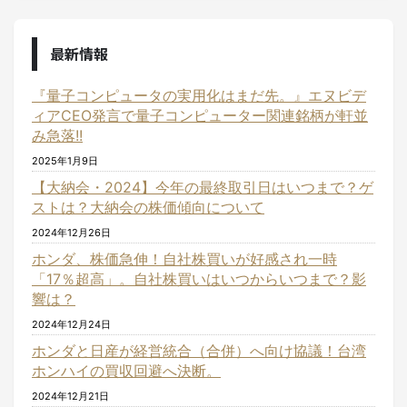
最新情報
『量子コンピュータの実用化はまだ先。』エヌビデ
ィアCEO発言で量子コンピューター関連銘柄が軒並
み急落!!
2025年1月9日
【大納会・2024】今年の最終取引日はいつまで？ゲ
ストは？大納会の株価傾向について
2024年12月26日
ホンダ、株価急伸！自社株買いが好感され一時
「17％超高」。自社株買いはいつからいつまで？影
響は？
2024年12月24日
ホンダと日産が経営統合（合併）へ向け協議！台湾
ホンハイの買収回避へ決断。
2024年12月21日