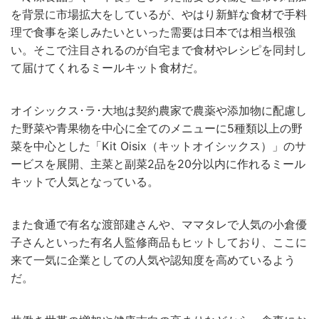
を背景に市場拡大をしているが、やはり新鮮な食材で手料
理で食事を楽しみたいといった需要は日本では相当根強
い。そこで注目されるのが自宅まで食材やレシピを同封し
て届けてくれるミールキット食材だ。
オイシックス･ラ･大地は契約農家で農薬や添加物に配慮し
た野菜や青果物を中心に全てのメニューに5種類以上の野
菜を中心とした「Kit Oisix（キットオイシックス）」のサ
ービスを展開、主菜と副菜2品を20分以内に作れるミール
キットで人気となっている。
また食通で有名な渡部建さんや、ママタレで人気の小倉優
子さんといった有名人監修商品もヒットしており、ここに
来て一気に企業としての人気や認知度を高めているよう
だ。