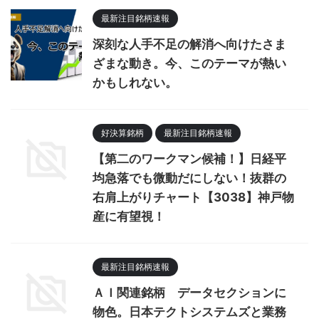
最新注目銘柄速報
深刻な人手不足の解消へ向けたさま
ざまな動き。今、このテーマが熱い
かもしれない。
好決算銘柄
最新注目銘柄速報
【第二のワークマン候補！】日経平
均急落でも微動だにしない！抜群の
右肩上がりチャート【3038】神戸物
産に有望視！
最新注目銘柄速報
ＡＩ関連銘柄 データセクションに
物色。日本テクトシステムズと業務