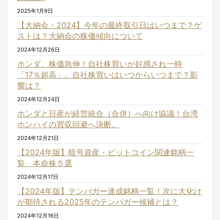
2025年1月9日
【大納会・2024】今年の最終取引日はいつまで？ゲ
ストは？大納会の株価傾向について
2024年12月26日
ホンダ、株価急伸！自社株買いが好感され一時
「17％超高」。自社株買いはいつからいつまで？影
響は？
2024年12月24日
ホンダと日産が経営統合（合併）へ向け協議！台湾
ホンハイの買収回避へ決断。
2024年12月21日
【2024年版】暗号資産・ビットコイン関連銘柄一
覧 本命株５選
2024年12月17日
【2024年版】テンバガー達成銘柄一覧！次に大化け
が期待される2025年のテンバガー候補とは？
2024年12月16日