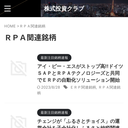
株式投資クラブ
HOME
>
ＲＰＡ関連銘柄
ＲＰＡ関連銘柄
最新注目銘柄速報
アイ・ピー・エスがストップ高!!ドイツ
ＳＡＰとＲＰＡテクノロジーズと共同
でＥＲＰの自動化ソリューション開始
2023/8/28
ＥＲＰ関連銘柄
,
ＲＰＡ関連銘
柄
最新注目銘柄速報
チェンジが「ふるさとチョイス」の運