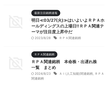
最新注目銘柄速報
明日≪03/27(火)≫はいよいよＲＰＡホ
ールディングスの上場日!!ＲＰＡ関連テ
ーマが注目度上昇中だ
2023/8/28
ＲＰＡ関連銘柄
ＲＰＡ関連銘柄
ＲＰＡ関連銘柄 本命株・出遅れ株
一覧 まとめ
2024/8/23
ＡＩ(人工知能)関連銘柄
,
ＲＰＡ
関連銘柄