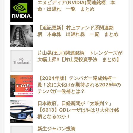
エヌビディア(NVIDIA)関連銘柄 本
命・出遅れ 一覧 まとめ
【追記更新】村上ファンド系関連銘
柄 本命株 出遅れ株 一覧 まとめ
片山晃(五月)関連銘柄 トレンダーズが
大幅上昇!!【片山晃投資手法 まとめ】
【2024年版】テンバガー達成銘柄一
覧！次に大化けが期待される2025年の
テンバガー候補とは？
日本政府、日経新聞が「太鼓判？」
【6613】QDレーザはやはり大化け銘
柄となるのか！
新生ジャパン投資