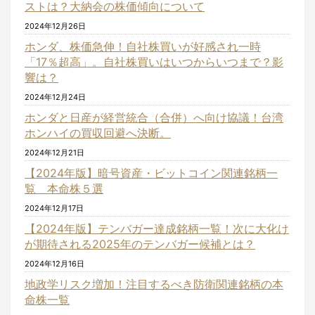
ストは？大納会の株価傾向について
2024年12月26日
ホンダ、株価急伸！自社株買いが好感され一時
「17％超高」。自社株買いはいつからいつまで？影
響は？
2024年12月24日
ホンダと日産が経営統合（合併）へ向け協議！台湾
ホンハイの買収回避へ決断。
2024年12月21日
【2024年版】暗号資産・ビットコイン関連銘柄一
覧 本命株５選
2024年12月17日
【2024年版】テンバガー達成銘柄一覧！次に大化け
が期待される2025年のテンバガー候補とは？
2024年12月16日
地政学リスク増加！注目するべき防衛関連銘柄の本
命株一覧