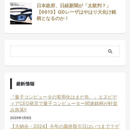
日本政府、日経新聞が「太鼓判？」
【6613】QDレーザはやはり大化け銘
柄となるのか！
最新情報
『量子コンピュータの実用化はまだ先。』エヌビデ
ィアCEO発言で量子コンピューター関連銘柄が軒並
み急落!!
2025年1月9日
【大納会・2024】今年の最終取引日はいつまで？ゲ