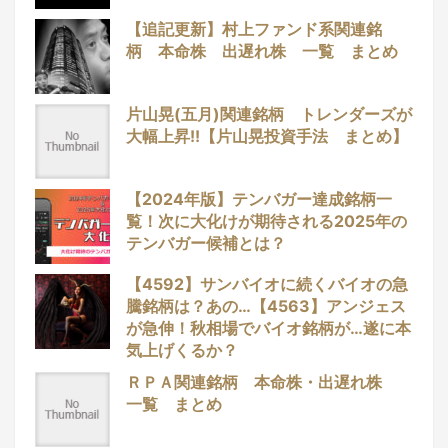
【追記更新】村上ファンド系関連銘
柄 本命株 出遅れ株 一覧 まとめ
片山晃(五月)関連銘柄 トレンダーズが
大幅上昇!!【片山晃投資手法 まとめ】
【2024年版】テンバガー達成銘柄一
覧！次に大化けが期待される2025年の
テンバガー候補とは？
【4592】サンバイオに続くバイオの急
騰銘柄は？あの…【4563】アンジェス
が急伸！秋相場でバイオ銘柄が…遂に本
気上げくるか？
ＲＰＡ関連銘柄 本命株・出遅れ株
一覧 まとめ