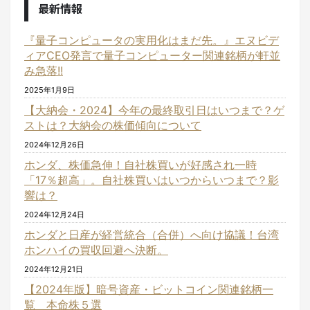
最新情報
『量子コンピュータの実用化はまだ先。』エヌビデ
ィアCEO発言で量子コンピューター関連銘柄が軒並
み急落!!
2025年1月9日
【大納会・2024】今年の最終取引日はいつまで？ゲ
ストは？大納会の株価傾向について
2024年12月26日
ホンダ、株価急伸！自社株買いが好感され一時
「17％超高」。自社株買いはいつからいつまで？影
響は？
2024年12月24日
ホンダと日産が経営統合（合併）へ向け協議！台湾
ホンハイの買収回避へ決断。
2024年12月21日
【2024年版】暗号資産・ビットコイン関連銘柄一
覧 本命株５選