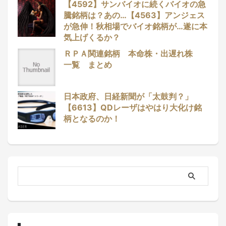
【4592】サンバイオに続くバイオの急
騰銘柄は？あの…【4563】アンジェス
が急伸！秋相場でバイオ銘柄が…遂に本
気上げくるか？
ＲＰＡ関連銘柄 本命株・出遅れ株
一覧 まとめ
日本政府、日経新聞が「太鼓判？」
【6613】QDレーザはやはり大化け銘
柄となるのか！