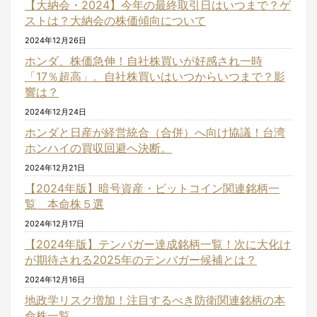
【大納会・2024】今年の最終取引日はいつまで？ゲ
ストは？大納会の株価傾向について
2024年12月26日
ホンダ、株価急伸！自社株買いが好感され一時
「17％超高」。自社株買いはいつからいつまで？影
響は？
2024年12月24日
ホンダと日産が経営統合（合併）へ向け協議！台湾
ホンハイの買収回避へ決断。
2024年12月21日
【2024年版】暗号資産・ビットコイン関連銘柄一
覧 本命株５選
2024年12月17日
【2024年版】テンバガー達成銘柄一覧！次に大化け
が期待される2025年のテンバガー候補とは？
2024年12月16日
地政学リスク増加！注目するべき防衛関連銘柄の本
命株一覧