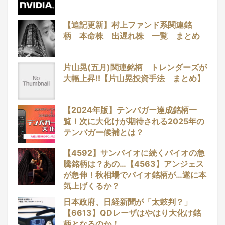
【追記更新】村上ファンド系関連銘
柄 本命株 出遅れ株 一覧 まとめ
片山晃(五月)関連銘柄 トレンダーズが
大幅上昇!!【片山晃投資手法 まとめ】
【2024年版】テンバガー達成銘柄一
覧！次に大化けが期待される2025年の
テンバガー候補とは？
【4592】サンバイオに続くバイオの急
騰銘柄は？あの…【4563】アンジェス
が急伸！秋相場でバイオ銘柄が…遂に本
気上げくるか？
日本政府、日経新聞が「太鼓判？」
【6613】QDレーザはやはり大化け銘
柄となるのか！