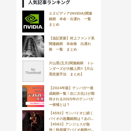
人気記事ランキング
エヌビディア(NVIDIA)関連
銘柄 本命・出遅れ 一覧
まとめ
【追記更新】村上ファンド系
関連銘柄 本命株 出遅れ
株 一覧 まとめ
片山晃(五月)関連銘柄 トレ
ンダーズが大幅上昇!!【片山
晃投資手法 まとめ】
【2024年版】テンバガー達
成銘柄一覧！次に大化けが期
待される2025年のテンバガ
ー候補とは？
【4592】サンバイオに続く
バイオの急騰銘柄は？あの…
【4563】アンジェスが急
伸！秋相場でバイオ銘柄が…