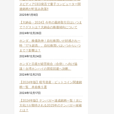
ヌビディアCEO発言で量子コンピューター関
連銘柄が軒並み急落!!
2025年1月9日
【大納会・2024】今年の最終取引日はいつま
で？ゲストは？大納会の株価傾向について
2024年12月26日
ホンダ、株価急伸！自社株買いが好感され一
時「17％超高」。自社株買いはいつからいつ
まで？影響は？
2024年12月24日
ホンダと日産が経営統合（合併）へ向け協
議！台湾ホンハイの買収回避へ決断。
2024年12月21日
【2024年版】暗号資産・ビットコイン関連銘
柄一覧 本命株５選
2024年12月17日
【2024年版】テンバガー達成銘柄一覧！次に
大化けが期待される2025年のテンバガー候補
とは？