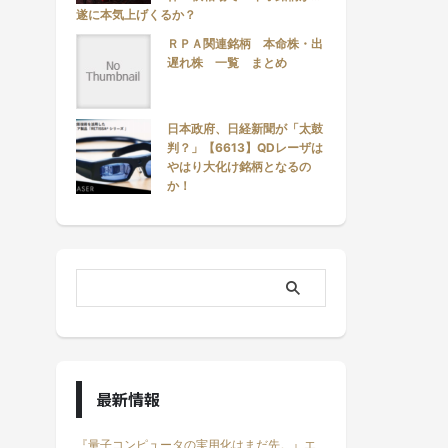
遂に本気上げくるか？
ＲＰＡ関連銘柄 本命株・出
遅れ株 一覧 まとめ
日本政府、日経新聞が「太鼓
判？」【6613】QDレーザは
やはり大化け銘柄となるの
か！
最新情報
『量子コンピュータの実用化はまだ先。』エ