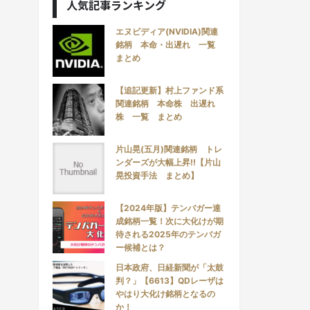
人気記事ランキング
エヌビディア(NVIDIA)関連
銘柄 本命・出遅れ 一覧
まとめ
【追記更新】村上ファンド系
関連銘柄 本命株 出遅れ
株 一覧 まとめ
片山晃(五月)関連銘柄 トレ
ンダーズが大幅上昇!!【片山
晃投資手法 まとめ】
【2024年版】テンバガー達
成銘柄一覧！次に大化けが期
待される2025年のテンバガ
ー候補とは？
日本政府、日経新聞が「太鼓
判？」【6613】QDレーザは
やはり大化け銘柄となるの
か！