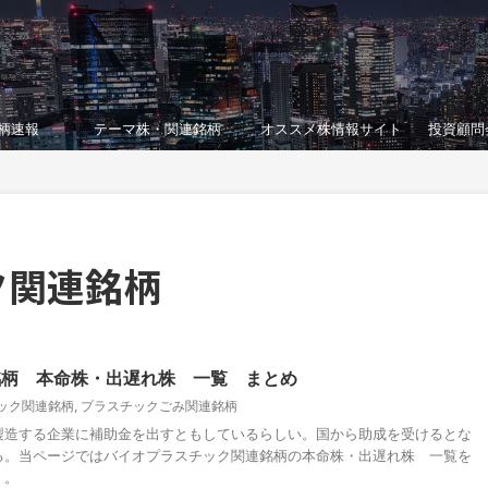
柄速報
テーマ株・関連銘柄
オススメ株情報サイト
投資顧問
ク関連銘柄
銘柄 本命株・出遅れ株 一覧 まとめ
ック関連銘柄
,
プラスチックごみ関連銘柄
製造する企業に補助金を出すともしているらしい。国から助成を受けるとな
る。当ページではバイオプラスチック関連銘柄の本命株・出遅れ株 一覧を
く。