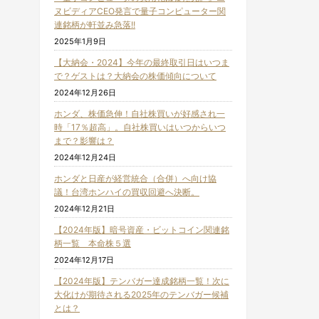
ヌビディアCEO発言で量子コンピューター関
連銘柄が軒並み急落!!
2025年1月9日
【大納会・2024】今年の最終取引日はいつま
で？ゲストは？大納会の株価傾向について
2024年12月26日
ホンダ、株価急伸！自社株買いが好感され一
時「17％超高」。自社株買いはいつからいつ
まで？影響は？
2024年12月24日
ホンダと日産が経営統合（合併）へ向け協
議！台湾ホンハイの買収回避へ決断。
2024年12月21日
【2024年版】暗号資産・ビットコイン関連銘
柄一覧 本命株５選
2024年12月17日
【2024年版】テンバガー達成銘柄一覧！次に
大化けが期待される2025年のテンバガー候補
とは？