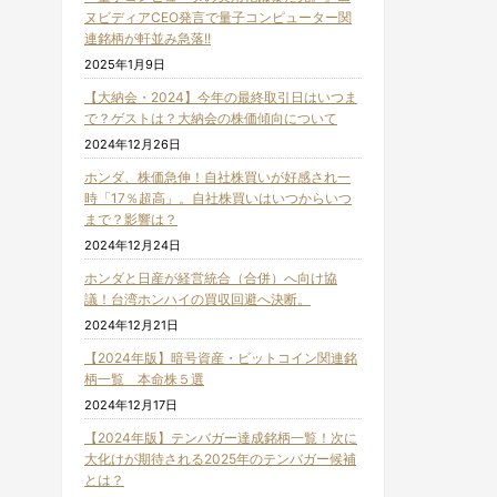
ヌビディアCEO発言で量子コンピューター関
連銘柄が軒並み急落!!
2025年1月9日
【大納会・2024】今年の最終取引日はいつま
で？ゲストは？大納会の株価傾向について
2024年12月26日
ホンダ、株価急伸！自社株買いが好感され一
時「17％超高」。自社株買いはいつからいつ
まで？影響は？
2024年12月24日
ホンダと日産が経営統合（合併）へ向け協
議！台湾ホンハイの買収回避へ決断。
2024年12月21日
【2024年版】暗号資産・ビットコイン関連銘
柄一覧 本命株５選
2024年12月17日
【2024年版】テンバガー達成銘柄一覧！次に
大化けが期待される2025年のテンバガー候補
とは？