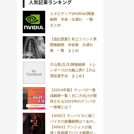
人気記事ランキング
エヌビディア(NVIDIA)関連
銘柄 本命・出遅れ 一覧
まとめ
【追記更新】村上ファンド系
関連銘柄 本命株 出遅れ
株 一覧 まとめ
片山晃(五月)関連銘柄 トレ
ンダーズが大幅上昇!!【片山
晃投資手法 まとめ】
【2024年版】テンバガー達
成銘柄一覧！次に大化けが期
待される2025年のテンバガ
ー候補とは？
【4592】サンバイオに続く
バイオの急騰銘柄は？あの…
【4563】アンジェスが急
伸！秋相場でバイオ銘柄が…