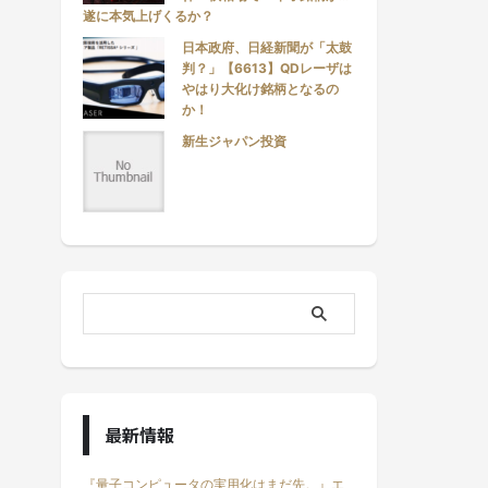
遂に本気上げくるか？
日本政府、日経新聞が「太鼓
判？」【6613】QDレーザは
やはり大化け銘柄となるの
か！
新生ジャパン投資
最新情報
『量子コンピュータの実用化はまだ先。』エ