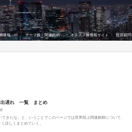
柄速報
テーマ株・関連銘柄
オススメ株情報サイト
投資顧問
・出遅れ 一覧 まとめ
柄
付いてきたな。と、いうことでこのページでは世界陸上関連銘柄について、
すく詳しくまとめていく。