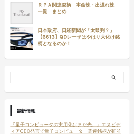
ＲＰＡ関連銘柄 本命株・出遅れ株
一覧 まとめ
日本政府、日経新聞が「太鼓判？」
【6613】QDレーザはやはり大化け銘
柄となるのか！
最新情報
『量子コンピュータの実用化はまだ先。』エヌビデ
ィアCEO発言で量子コンピューター関連銘柄が軒並