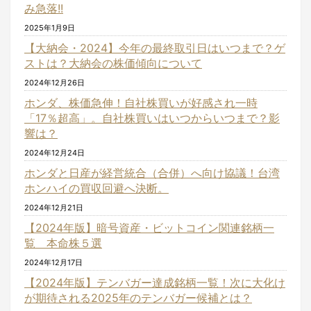
み急落!!
2025年1月9日
【大納会・2024】今年の最終取引日はいつまで？ゲ
ストは？大納会の株価傾向について
2024年12月26日
ホンダ、株価急伸！自社株買いが好感され一時
「17％超高」。自社株買いはいつからいつまで？影
響は？
2024年12月24日
ホンダと日産が経営統合（合併）へ向け協議！台湾
ホンハイの買収回避へ決断。
2024年12月21日
【2024年版】暗号資産・ビットコイン関連銘柄一
覧 本命株５選
2024年12月17日
【2024年版】テンバガー達成銘柄一覧！次に大化け
が期待される2025年のテンバガー候補とは？