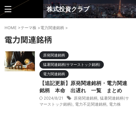
株式投資クラブ
HOME
>
テーマ株
>
電力関連銘柄
>
電力関連銘柄
原発関連銘柄
猛暑関連銘柄(サマーストック銘柄)
電力関連銘柄
【追記更新】原発関連銘柄・電力関連
銘柄 本命 出遅れ 一覧 まとめ
2024/8/21
原発関連銘柄
,
猛暑関連銘柄(サ
マーストック銘柄)
,
電力不足関連銘柄
,
電力株