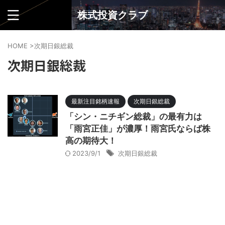
株式投資クラブ
HOME
>
次期日銀総裁
次期日銀総裁
最新注目銘柄速報
次期日銀総裁
「シン・ニチギン総裁」の最有力は
「雨宮正佳」が濃厚！雨宮氏ならば株
高の期待大！
2023/9/1
次期日銀総裁