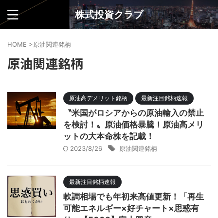
株式投資クラブ
HOME
>
原油関連銘柄
原油関連銘柄
原油高デメリット銘柄
最新注目銘柄速報
〝米国がロシアからの原油輸入の禁止
を検討！〟原油価格暴騰！原油高メリ
ットの大本命株を記載！
2023/8/26
原油関連銘柄
最新注目銘柄速報
軟調相場でも年初来高値更新！「再生
可能エネルギー×好チャート×思惑有