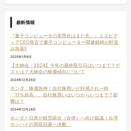
最新情報
『量子コンピュータの実用化はまだ先。』エヌビデ
ィアCEO発言で量子コンピューター関連銘柄が軒並
み急落!!
2025年1月9日
【大納会・2024】今年の最終取引日はいつまで？ゲ
ストは？大納会の株価傾向について
2024年12月26日
ホンダ、株価急伸！自社株買いが好感され一時
「17％超高」。自社株買いはいつからいつまで？影
響は？
2024年12月24日
ホンダと日産が経営統合（合併）へ向け協議！台湾
ホンハイの買収回避へ決断。