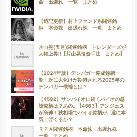
命・出遅れ 一覧 まとめ
【追記更新】村上ファンド系関連銘
柄 本命株 出遅れ株 一覧 まとめ
片山晃(五月)関連銘柄 トレンダーズが
大幅上昇!!【片山晃投資手法 まとめ】
【2024年版】テンバガー達成銘柄一
覧！次に大化けが期待される2025年の
テンバガー候補とは？
【4592】サンバイオに続くバイオの急
騰銘柄は？あの…【4563】アンジェス
が急伸！秋相場でバイオ銘柄が…遂に本
気上げくるか？
ＲＰＡ関連銘柄 本命株・出遅れ株
一覧 まとめ