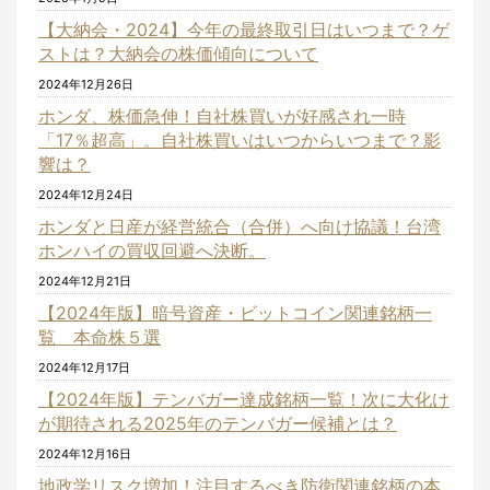
【大納会・2024】今年の最終取引日はいつまで？ゲ
ストは？大納会の株価傾向について
2024年12月26日
ホンダ、株価急伸！自社株買いが好感され一時
「17％超高」。自社株買いはいつからいつまで？影
響は？
2024年12月24日
ホンダと日産が経営統合（合併）へ向け協議！台湾
ホンハイの買収回避へ決断。
2024年12月21日
【2024年版】暗号資産・ビットコイン関連銘柄一
覧 本命株５選
2024年12月17日
【2024年版】テンバガー達成銘柄一覧！次に大化け
が期待される2025年のテンバガー候補とは？
2024年12月16日
地政学リスク増加！注目するべき防衛関連銘柄の本