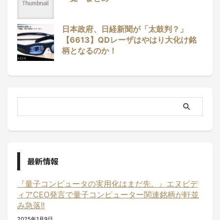
日本政府、日経新聞が「太鼓判？」
【6613】QDレーザはやはり大化け銘
柄となるのか！
最新情報
『量子コンピュータの実用化はまだ先。』エヌビデ
ィアCEO発言で量子コンピューター関連銘柄が軒並
み急落!!
2025年1月9日