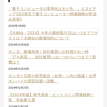
『量子コンピュータの実用化はまだ先。』エヌビデ
ィアCEO発言で量子コンピューター関連銘柄が軒並
み急落!!
2025年1月9日
【大納会・2024】今年の最終取引日はいつまで？ゲ
ストは？大納会の株価傾向について
2024年12月26日
ホンダ、株価急伸！自社株買いが好感され一時
「17％超高」。自社株買いはいつからいつまで？影
響は？
2024年12月24日
ホンダと日産が経営統合（合併）へ向け協議！台湾
ホンハイの買収回避へ決断。
2024年12月21日
【2024年版】暗号資産・ビットコイン関連銘柄一
覧 本命株５選
2024年12月17日