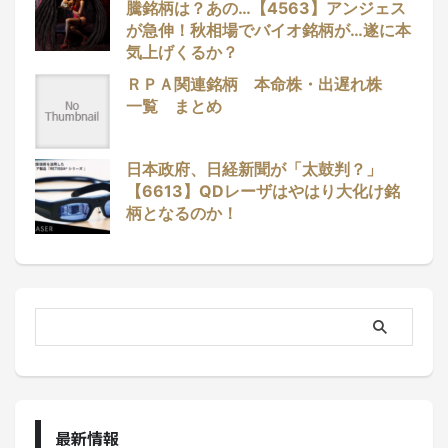
騰銘柄は？あの…【4563】アンジェス
が急伸！秋相場でバイオ銘柄が…遂に本
気上げくるか？
ＲＰＡ関連銘柄 本命株・出遅れ株
一覧 まとめ
日本政府、日経新聞が「太鼓判？」
【6613】QDレーザはやはり大化け銘
柄となるのか！
最新情報