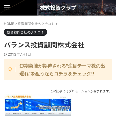
株式投資クラブ
HOME
>
投資顧問会社のクチコミ
>
投資顧問会社のクチコミ
バランス投資顧問株式会社
2013年7月1日
短期急騰が期待される"注目テーマ株の出
遅れ"を狙うならコチラをチェック!!
この記事にはプロモーションが含まれます。