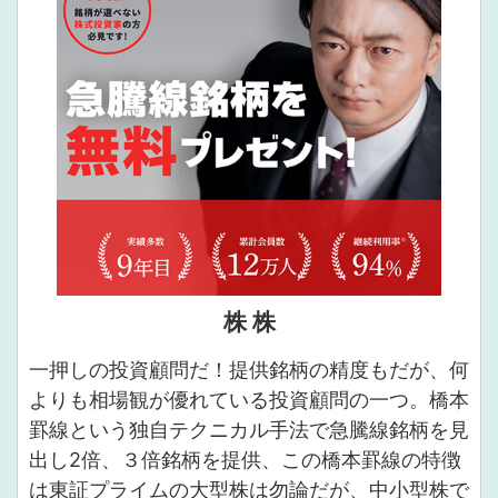
株 株
一押しの投資顧問だ！提供銘柄の精度もだが、何
よりも相場観が優れている投資顧問の一つ。橋本
罫線という独自テクニカル手法で急騰線銘柄を見
出し2倍、３倍銘柄を提供、この橋本罫線の特徴
は東証プライムの大型株は勿論だが、中小型株で