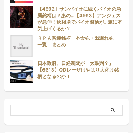
【4592】サンバイオに続くバイオの急
騰銘柄は？あの…【4563】アンジェス
が急伸！秋相場でバイオ銘柄が…遂に本
気上げくるか？
ＲＰＡ関連銘柄 本命株・出遅れ株
一覧 まとめ
日本政府、日経新聞が「太鼓判？」
【6613】QDレーザはやはり大化け銘
柄となるのか！