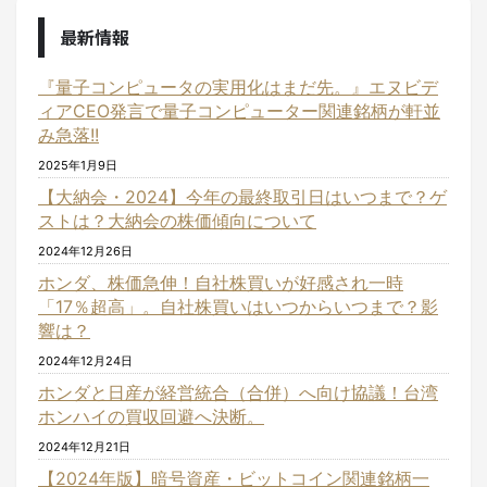
最新情報
『量子コンピュータの実用化はまだ先。』エヌビデ
ィアCEO発言で量子コンピューター関連銘柄が軒並
み急落!!
2025年1月9日
【大納会・2024】今年の最終取引日はいつまで？ゲ
ストは？大納会の株価傾向について
2024年12月26日
ホンダ、株価急伸！自社株買いが好感され一時
「17％超高」。自社株買いはいつからいつまで？影
響は？
2024年12月24日
ホンダと日産が経営統合（合併）へ向け協議！台湾
ホンハイの買収回避へ決断。
2024年12月21日
【2024年版】暗号資産・ビットコイン関連銘柄一