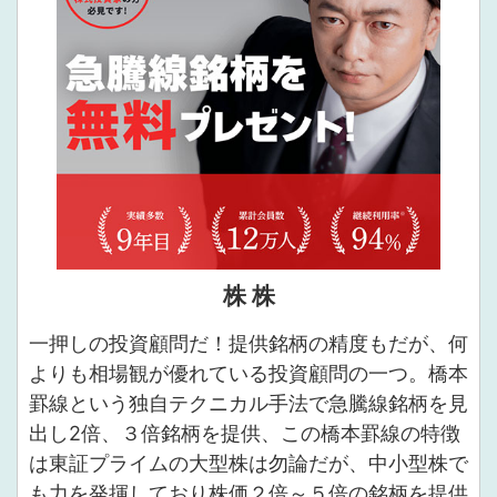
株 株
一押しの投資顧問だ！提供銘柄の精度もだが、何
よりも相場観が優れている投資顧問の一つ。橋本
罫線という独自テクニカル手法で急騰線銘柄を見
出し2倍、３倍銘柄を提供、この橋本罫線の特徴
は東証プライムの大型株は勿論だが、中小型株で
も力を発揮しており株価２倍～５倍の銘柄を提供