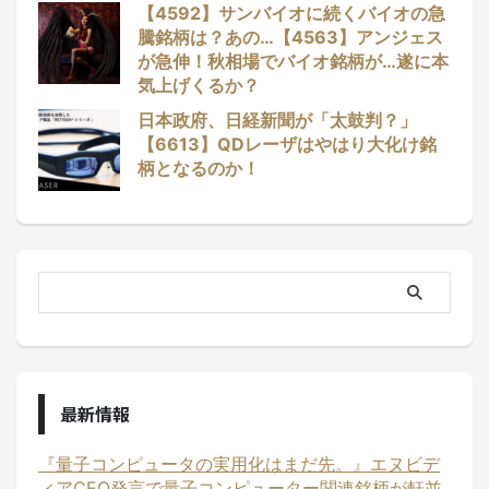
【4592】サンバイオに続くバイオの急
騰銘柄は？あの…【4563】アンジェス
が急伸！秋相場でバイオ銘柄が…遂に本
気上げくるか？
日本政府、日経新聞が「太鼓判？」
【6613】QDレーザはやはり大化け銘
柄となるのか！
最新情報
『量子コンピュータの実用化はまだ先。』エヌビデ
ィアCEO発言で量子コンピューター関連銘柄が軒並