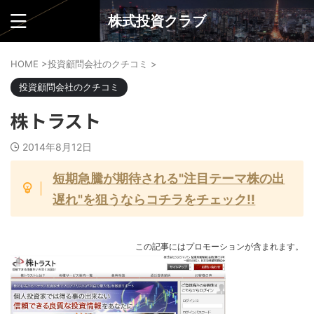
株式投資クラブ
HOME
>
投資顧問会社のクチコミ
>
投資顧問会社のクチコミ
株トラスト
2014年8月12日
短期急騰が期待される"注目テーマ株の出
遅れ"を狙うならコチラをチェック!!
この記事にはプロモーションが含まれます。