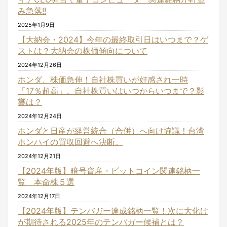
み急落!!
2025年1月9日
【大納会・2024】今年の最終取引日はいつまで？ゲ
ストは？大納会の株価傾向について
2024年12月26日
ホンダ、株価急伸！自社株買いが好感され一時
「17％超高」。自社株買いはいつからいつまで？影
響は？
2024年12月24日
ホンダと日産が経営統合（合併）へ向け協議！台湾
ホンハイの買収回避へ決断。
2024年12月21日
【2024年版】暗号資産・ビットコイン関連銘柄一
覧 本命株５選
2024年12月17日
【2024年版】テンバガー達成銘柄一覧！次に大化け
が期待される2025年のテンバガー候補とは？