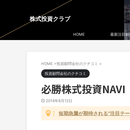
株式投資クラブ
HOME
最新注目銘
HOME
>
投資顧問会社のクチコミ
>
投資顧問会社のクチコミ
必勝株式投資NAVI
2014年8月12日
短期急騰が期待される"注目テー