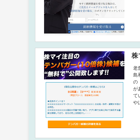
株
老
島
の
が
て
や