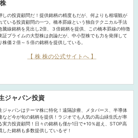
 株
押しの投資顧問だ！提供銘柄の精度もだが、何よりも相場観が
れている投資顧問の一つ。橋本罫線という独自テクニカル手法
急騰線銘柄を見出し2倍、３倍銘柄を提供、この橋本罫線の特徴
東証プライムの大型株は勿論だが、中小型株でも力を発揮して
り株価２倍～５倍の銘柄を提供している。
【 株 株の公式サイトへ 】
生ジャパン投資
生ジャパンはテーマ株に特化！遠隔診療、メタバース、半導体
連など今が旬の銘柄を提供！ラジオでも人気の高山緑生氏が率
る実力投資顧問！日々の銘柄も僅か1日で+10％超え、STOP高
成した銘柄も多数提供しているぞ！