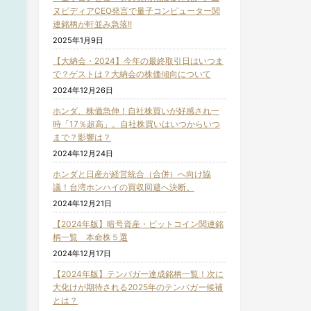
ヌビディアCEO発言で量子コンピューター関
連銘柄が軒並み急落!!
2025年1月9日
【大納会・2024】今年の最終取引日はいつま
で？ゲストは？大納会の株価傾向について
2024年12月26日
ホンダ、株価急伸！自社株買いが好感され一
時「17％超高」。自社株買いはいつからいつ
まで？影響は？
2024年12月24日
ホンダと日産が経営統合（合併）へ向け協
議！台湾ホンハイの買収回避へ決断。
2024年12月21日
【2024年版】暗号資産・ビットコイン関連銘
柄一覧 本命株５選
2024年12月17日
【2024年版】テンバガー達成銘柄一覧！次に
大化けが期待される2025年のテンバガー候補
とは？