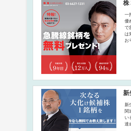
株
一
優
で
は
お
新
新
関
い
達