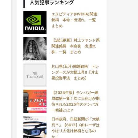
人気記事ランキング
エヌビディア(NVIDIA)関連
銘柄 本命・出遅れ 一覧
まとめ
【追記更新】村上ファンド系
関連銘柄 本命株 出遅れ
株 一覧 まとめ
片山晃(五月)関連銘柄 トレ
ンダーズが大幅上昇!!【片山
晃投資手法 まとめ】
【2024年版】テンバガー達
成銘柄一覧！次に大化けが期
待される2025年のテンバガ
ー候補とは？
日本政府、日経新聞が「太鼓
判？」【6613】QDレーザは
やはり大化け銘柄となるの
か！