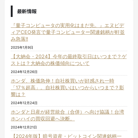
最新情報
『量子コンピュータの実用化はまだ先。』エヌビデ
ィアCEO発言で量子コンピューター関連銘柄が軒並
み急落!!
2025年1月9日
【大納会・2024】今年の最終取引日はいつまで？ゲ
ストは？大納会の株価傾向について
2024年12月26日
ホンダ、株価急伸！自社株買いが好感され一時
「17％超高」。自社株買いはいつからいつまで？影
響は？
2024年12月24日
ホンダと日産が経営統合（合併）へ向け協議！台湾
ホンハイの買収回避へ決断。
2024年12月21日
【2024年版】暗号資産・ビットコイン関連銘柄一