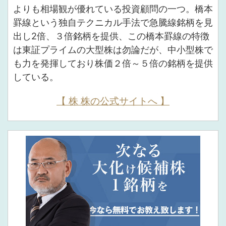
よりも相場観が優れている投資顧問の一つ。橋本
罫線という独自テクニカル手法で急騰線銘柄を見
出し2倍、３倍銘柄を提供、この橋本罫線の特徴
は東証プライムの大型株は勿論だが、中小型株で
も力を発揮しており株価２倍～５倍の銘柄を提供
している。
【 株 株の公式サイトへ 】