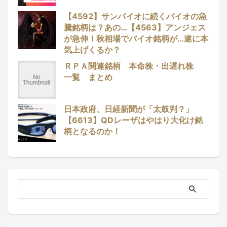
【4592】サンバイオに続くバイオの急
騰銘柄は？あの…【4563】アンジェス
が急伸！秋相場でバイオ銘柄が…遂に本
気上げくるか？
ＲＰＡ関連銘柄 本命株・出遅れ株
一覧 まとめ
日本政府、日経新聞が「太鼓判？」
【6613】QDレーザはやはり大化け銘
柄となるのか！