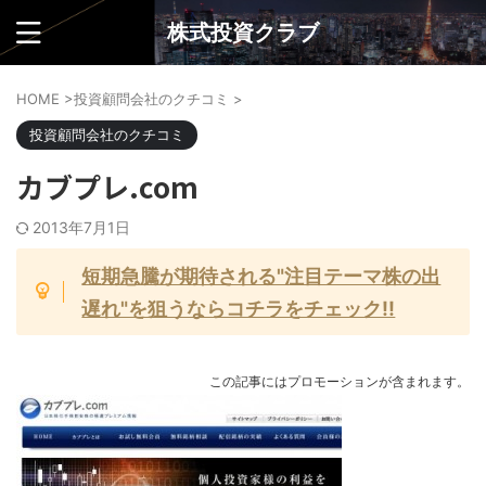
株式投資クラブ
HOME
>
投資顧問会社のクチコミ
>
投資顧問会社のクチコミ
カブプレ.com
2013年7月1日
短期急騰が期待される"注目テーマ株の出
遅れ"を狙うならコチラをチェック!!
この記事にはプロモーションが含まれます。