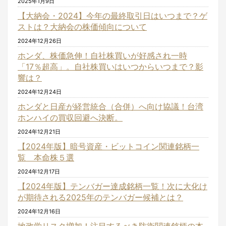
2025年1月9日
【大納会・2024】今年の最終取引日はいつまで？ゲ
ストは？大納会の株価傾向について
2024年12月26日
ホンダ、株価急伸！自社株買いが好感され一時
「17％超高」。自社株買いはいつからいつまで？影
響は？
2024年12月24日
ホンダと日産が経営統合（合併）へ向け協議！台湾
ホンハイの買収回避へ決断。
2024年12月21日
【2024年版】暗号資産・ビットコイン関連銘柄一
覧 本命株５選
2024年12月17日
【2024年版】テンバガー達成銘柄一覧！次に大化け
が期待される2025年のテンバガー候補とは？
2024年12月16日