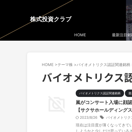
株式投資クラブ
HOME
最新注目銘
HOME
>
テーマ株
>
バイオメトリクス認証関連銘柄
バイオメトリクス
バイオメトリクス認証関連銘柄
最
嵐がコンサート入場に顔認
【サクサホールディング
2023/8/26
バイオメトリク
現在は注目度が薄くなってきて
しようかと少しだけ思っているぞ