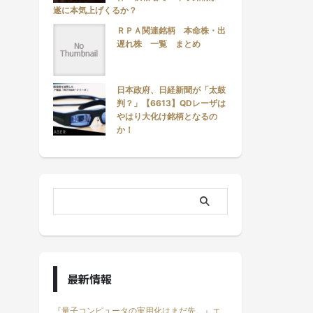
遂に本気上げくるか？
ＲＰＡ関連銘柄 本命株・出
遅れ株 一覧 まとめ
日本政府、日経新聞が「太鼓
判？」【6613】QDレーザは
やはり大化け銘柄となるの
か！
最新情報
『量子コンピュータの実用化はまだ先。』エ