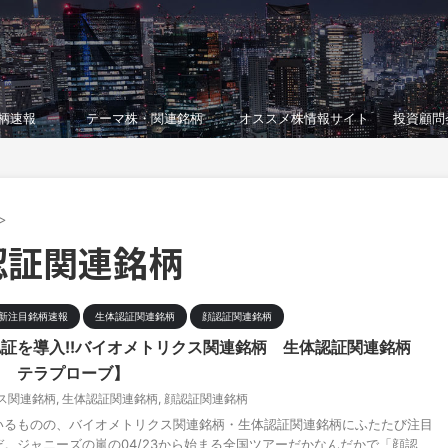
柄速報
テーマ株・関連銘柄
オススメ株情報サイト
投資顧問
>
認証関連銘柄
新注目銘柄速報
生体認証関連銘柄
顔認証関連銘柄
証を導入!!バイオメトリクス関連銘柄 生体認証関連銘柄
ス テラプローブ】
ス関連銘柄
,
生体認証関連銘柄
,
顔認証関連銘柄
いるものの、バイオメトリクス関連銘柄・生体認証関連銘柄にふたたび注目
。ジャニーズの嵐の04/23から始まる全国ツアーだかなんだかで「顔認