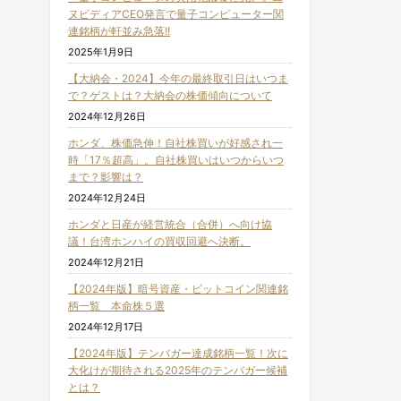
ヌビディアCEO発言で量子コンピューター関
連銘柄が軒並み急落!!
2025年1月9日
【大納会・2024】今年の最終取引日はいつま
で？ゲストは？大納会の株価傾向について
2024年12月26日
ホンダ、株価急伸！自社株買いが好感され一
時「17％超高」。自社株買いはいつからいつ
まで？影響は？
2024年12月24日
ホンダと日産が経営統合（合併）へ向け協
議！台湾ホンハイの買収回避へ決断。
2024年12月21日
【2024年版】暗号資産・ビットコイン関連銘
柄一覧 本命株５選
2024年12月17日
【2024年版】テンバガー達成銘柄一覧！次に
大化けが期待される2025年のテンバガー候補
とは？