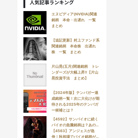
人気記事ランキング
エヌビディア(NVIDIA)関連
銘柄 本命・出遅れ 一覧
まとめ
【追記更新】村上ファンド系
関連銘柄 本命株 出遅れ
株 一覧 まとめ
片山晃(五月)関連銘柄 トレ
ンダーズが大幅上昇!!【片山
晃投資手法 まとめ】
【2024年版】テンバガー達
成銘柄一覧！次に大化けが期
待される2025年のテンバガ
ー候補とは？
【4592】サンバイオに続く
バイオの急騰銘柄は？あの…
【4563】アンジェスが急
伸！秋相場でバイオ銘柄が…