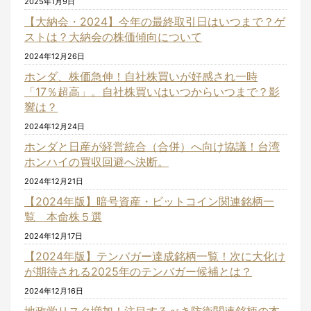
2025年1月9日
【大納会・2024】今年の最終取引日はいつまで？ゲ
ストは？大納会の株価傾向について
2024年12月26日
ホンダ、株価急伸！自社株買いが好感され一時
「17％超高」。自社株買いはいつからいつまで？影
響は？
2024年12月24日
ホンダと日産が経営統合（合併）へ向け協議！台湾
ホンハイの買収回避へ決断。
2024年12月21日
【2024年版】暗号資産・ビットコイン関連銘柄一
覧 本命株５選
2024年12月17日
【2024年版】テンバガー達成銘柄一覧！次に大化け
が期待される2025年のテンバガー候補とは？
2024年12月16日