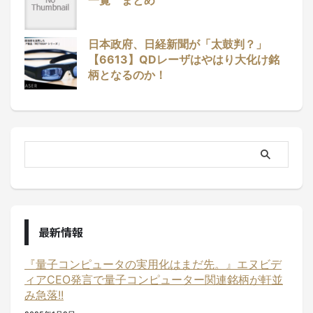
一覧 まとめ
日本政府、日経新聞が「太鼓判？」
【6613】QDレーザはやはり大化け銘
柄となるのか！
最新情報
『量子コンピュータの実用化はまだ先。』エヌビデ
ィアCEO発言で量子コンピューター関連銘柄が軒並
み急落!!