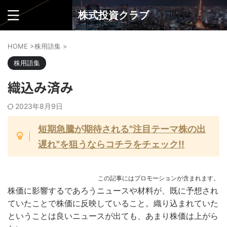
株式投資クラブ
HOME
>
株用語集
>
株用語集
織込み済み
2023年8月9日
短期急騰が期待される"注目テーマ株の出
遅れ"を狙うならコチラをチェック!!
この記事にはプロモーションが含まれます。
株価に影響するであろうニュースや材料が、既に予想され
ていたことで株価に反映していること。織り込まれていた
ということは良いニュースが出ても、あまり株価は上がら