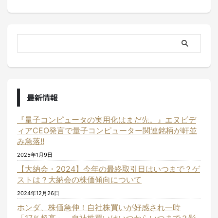
最新情報
『量子コンピュータの実用化はまだ先。』エヌビデ
ィアCEO発言で量子コンピューター関連銘柄が軒並
み急落!!
2025年1月9日
【大納会・2024】今年の最終取引日はいつまで？ゲ
ストは？大納会の株価傾向について
2024年12月26日
ホンダ、株価急伸！自社株買いが好感され一時