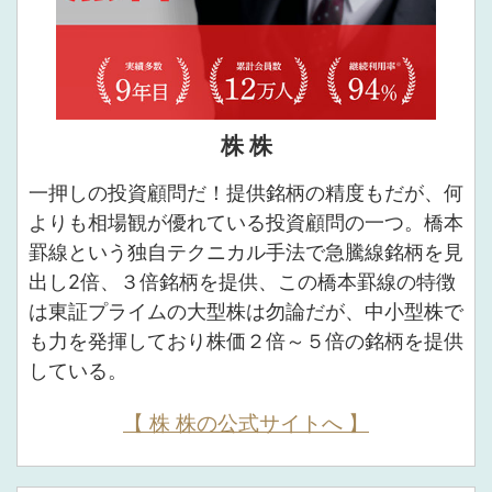
株 株
一押しの投資顧問だ！提供銘柄の精度もだが、何
よりも相場観が優れている投資顧問の一つ。橋本
罫線という独自テクニカル手法で急騰線銘柄を見
出し2倍、３倍銘柄を提供、この橋本罫線の特徴
は東証プライムの大型株は勿論だが、中小型株で
も力を発揮しており株価２倍～５倍の銘柄を提供
している。
【 株 株の公式サイトへ 】